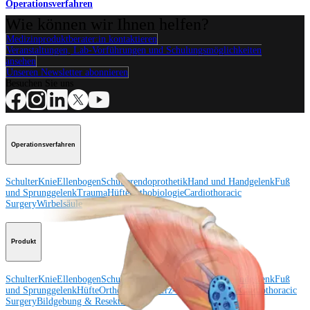
Operationsverfahren
Wie können wir Ihnen helfen?
Medizinproduktberater:in kontaktieren
Veranstaltungen, Lab-Vorführungen und Schulungsmöglichkeiten
ansehen
Unseren Newsletter abonnieren
Besuchen Sie uns
Operationsverfahren
Schulter
Knie
Ellenbogen
Schulterendoprothetik
Hand und Handgelenk
Fuß
und Sprunggelenk
Trauma
Hüfte
Orthobiologie
Cardiothoracic
Surgery
Wirbelsäule
Produkt
Schulter
Knie
Ellenbogen
Schulterendoprothetik
Hand und Handgelenk
Fuß
und Sprunggelenk
Hüfte
Orthobiologie
Herz-Thoraxchirurgie
Cardiothoracic
Surgery
Bildgebung & Resektion