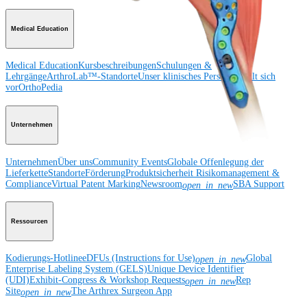
Medical Education
Medical Education
Kursbeschreibungen
Schulungen &
Lehrgänge
ArthroLab™-Standorte
Unser klinisches Personal stellt sich
vor
OrthoPedia
Unternehmen
Unternehmen
Über uns
Community Events
Globale Offenlegung der
Lieferkette
Standorte
Förderung
Produktsicherheit
Risikomanagement &
Compliance
Virtual Patent Marking
Newsroom
SBA Support
open_in_new
Ressourcen
Kodierungs-Hotline
eDFUs (Instructions for Use)
Global
open_in_new
Enterprise Labeling System (GELS)
Unique Device Identifier
(UDI)
Exhibit-Congress & Workshop Requests
Rep
open_in_new
Site
The Arthrex Surgeon App
open_in_new