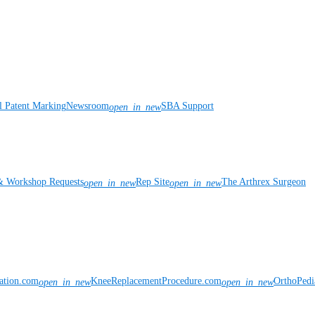
l Patent Marking
Newsroom
SBA Support
open_in_new
& Workshop Requests
Rep Site
The Arthrex Surgeon
open_in_new
open_in_new
vation.com
KneeReplacementProcedure.com
OrthoPedi
open_in_new
open_in_new