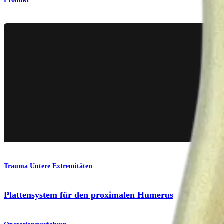
Produkt
Trauma Untere Extremitäten
Plattensystem für den proximalen Humerus