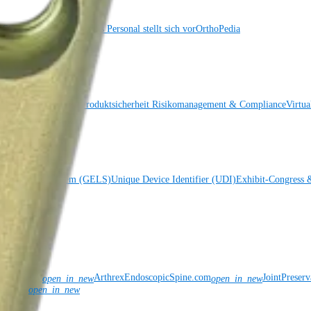
Standorte
Unser klinisches Personal stellt sich vor
OrthoPedia
e
Standorte
Förderung
Produktsicherheit
Risikomanagement & Compliance
Virtua
ise Labeling System (GELS)
Unique Device Identifier (UDI)
Exhibit-Congress 
onPain.com
ArthrexEndoscopicSpine.com
JointPreser
open_in_new
open_in_new
nce.com
open_in_new