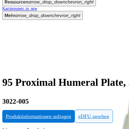
Ressourcen
arrow_drop_down
chevron_right
Karriere
open_in_new
Mehr
arrow_drop_down
chevron_right
95 Proximal Humeral Plate,
3022-005
Produktinformationen anfragen
eDFU ansehen