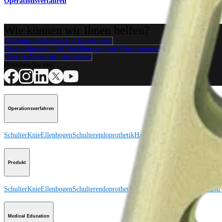
Operationsverfahren
Wie können wir Ihnen helfen?
Medizinproduktberater:in kontaktieren
Veranstaltungen, Lab-Vorführungen und Schulungsmöglichkeiten ansehen
Unseren Newsletter abonnieren
Besuchen Sie uns
Operationsverfahren
Schulter
Knie
Ellenbogen
Schulterendoprothetik
Hand und Handgelenk
Fuß und
Produkt
Schulter
Knie
Ellenbogen
Schulterendoprothetik
Hand und Handgelenk
Fuß und
Medical Education