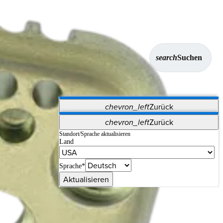
search
Suchen
chevron_left
Zurück
Anwendungen
chevron_left
Zurück
Vet Systems
OrthoPedia Patient
SAP
Standort/Sprache aktualisieren
Land
Supplier Portal
Synergy-Bildgebung und -Resektion
Sprache*
Aktualisieren