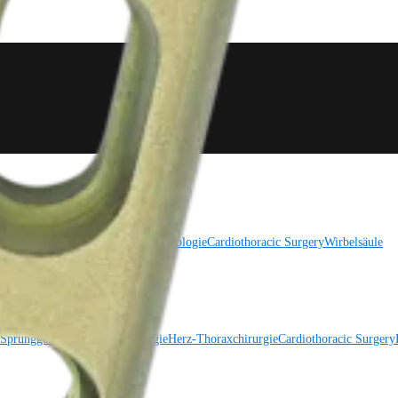
 Sprunggelenk
Trauma
Hüfte
Orthobiologie
Cardiothoracic Surgery
Wirbelsäule
 Sprunggelenk
Hüfte
Orthobiologie
Herz-Thoraxchirurgie
Cardiothoracic Surgery