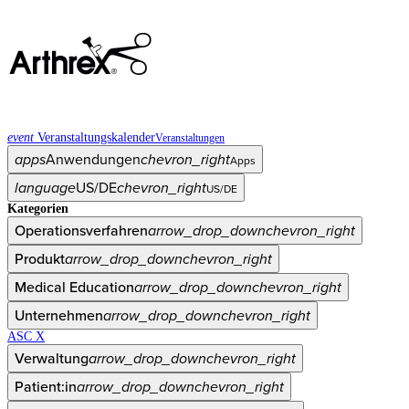
event
Veranstaltungskalender
Veranstaltungen
apps
Anwendungen
chevron_right
Apps
language
US/DE
chevron_right
US/DE
Kategorien
Operationsverfahren
arrow_drop_down
chevron_right
Produkt
arrow_drop_down
chevron_right
Medical Education
arrow_drop_down
chevron_right
Unternehmen
arrow_drop_down
chevron_right
ASC X
Verwaltung
arrow_drop_down
chevron_right
Patient:in
arrow_drop_down
chevron_right