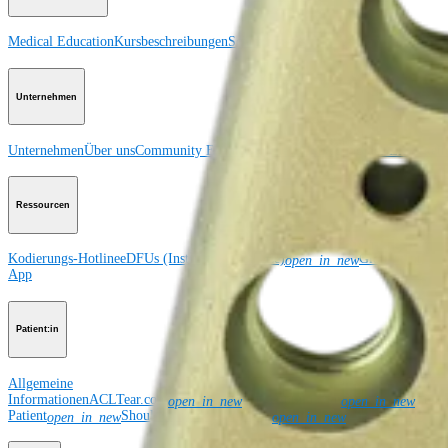
Medical Education
Kursbeschreibungen
Schulungen & Lehrgänge
ArthroLab™-
Unternehmen
Unternehmen
Über uns
Community Events
Globale Offenlegung der Lieferkett
Ressourcen
Kodierungs-Hotline
eDFUs (Instructions for Use)
Global Enterpr
open_in_new
App
Patient:in
Allgemeine
Informationen
ACLTear.com
AnkleSprain.com
Buni
open_in_new
open_in_new
Patient
ShoulderReplacement.com
TheNanoExperie
open_in_new
open_in_new