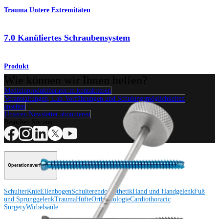
Trauma Untere Extremitäten
7.0 Kanüliertes Schraubensystem
Produkt
Wie können wir Ihnen helfen?
Medizinproduktberater:in kontaktieren
Veranstaltungen, Lab-Vorführungen und Schulungsmöglichkeiten
ansehen
Unseren Newsletter abonnieren
Besuchen Sie uns
Operationsverfahren
Schulter
Knie
Ellenbogen
Schulterendoprothetik
Hand und Handgelenk
Fuß
und Sprunggelenk
Trauma
Hüfte
Orthobiologie
Cardiothoracic
Surgery
Wirbelsäule