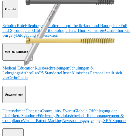
Produkt
Schulter
Knie
Ellenbogen
Schulterendoprothetik
Hand und Handgelenk
Fuß
und Sprunggelenk
Hüfte
Orthobiologie
Herz-Thoraxchirurgie
Cardiothoracic
Surgery
Bildgebung & Resektion
Medical Education
Medical Education
Kursbeschreibungen
Schulungen &
Lehrgänge
ArthroLab™-Standorte
Unser klinisches Personal stellt sich
vor
OrthoPedia
Unternehmen
Unternehmen
Über uns
Community Events
Globale Offenlegung der
Lieferkette
Standorte
Förderung
Produktsicherheit
Risikomanagement &
Compliance
Virtual Patent Marking
Newsroom
SBA Support
open_in_new