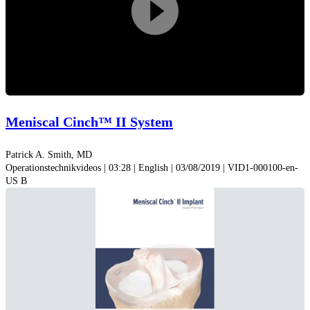
Play
Video
Meniscal Cinch™ II System
Patrick A. Smith, MD
Operationstechnikvideos | 03:28 | English | 03/08/2019 | VID1-000100-en-
US B