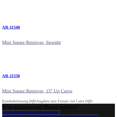
AR-11540
Mini Suture Retriever, Straight
AR-11550
Mini Suture Retriever, 15° Up Curve
info
info
Kundenbetreuung
Angaben zum Einsatz von Latex
Wie können wir Ihnen helfen?
Medizinproduktberater:in kontaktieren
Veranstaltungen, Lab-Vorführungen und Schulungsmöglichkeiten