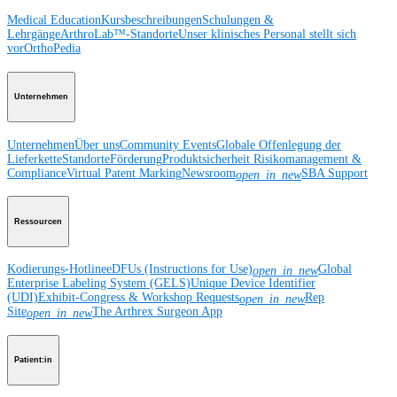
Medical Education
Kursbeschreibungen
Schulungen &
Lehrgänge
ArthroLab™-Standorte
Unser klinisches Personal stellt sich
vor
OrthoPedia
Unternehmen
Unternehmen
Über uns
Community Events
Globale Offenlegung der
Lieferkette
Standorte
Förderung
Produktsicherheit
Risikomanagement &
Compliance
Virtual Patent Marking
Newsroom
SBA Support
open_in_new
Ressourcen
Kodierungs-Hotline
eDFUs (Instructions for Use)
Global
open_in_new
Enterprise Labeling System (GELS)
Unique Device Identifier
(UDI)
Exhibit-Congress & Workshop Requests
Rep
open_in_new
Site
The Arthrex Surgeon App
open_in_new
Patient:in