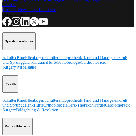
ansehen
Unseren Newsletter abonnieren
Besuchen Sie uns
Operationsverfahren
Schulter
Knie
Ellenbogen
Schulterendoprothetik
Hand und Handgelenk
Fuß
und Sprunggelenk
Trauma
Hüfte
Orthobiologie
Cardiothoracic
Surgery
Wirbelsäule
Produkt
Schulter
Knie
Ellenbogen
Schulterendoprothetik
Hand und Handgelenk
Fuß
und Sprunggelenk
Hüfte
Orthobiologie
Herz-Thoraxchirurgie
Cardiothoracic
Surgery
Bildgebung & Resektion
Medical Education