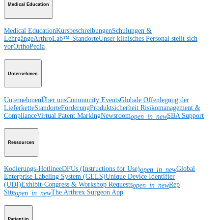
Medical Education
Medical Education
Kursbeschreibungen
Schulungen &
Lehrgänge
ArthroLab™-Standorte
Unser klinisches Personal stellt sich
vor
OrthoPedia
Unternehmen
Unternehmen
Über uns
Community Events
Globale Offenlegung der
Lieferkette
Standorte
Förderung
Produktsicherheit
Risikomanagement &
Compliance
Virtual Patent Marking
Newsroom
SBA Support
open_in_new
Ressourcen
Kodierungs-Hotline
eDFUs (Instructions for Use)
Global
open_in_new
Enterprise Labeling System (GELS)
Unique Device Identifier
(UDI)
Exhibit-Congress & Workshop Requests
Rep
open_in_new
Site
The Arthrex Surgeon App
open_in_new
Patient:in