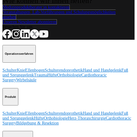
Wie können wir Ihnen helfen?
Medizinproduktberater:in kontaktieren
Veranstaltungen, Lab-Vorführungen und Schulungsmöglichkeiten
ansehen
Unseren Newsletter abonnieren
Besuchen Sie uns
Operationsverfahren
Schulter
Knie
Ellenbogen
Schulterendoprothetik
Hand und Handgelenk
Fuß
und Sprunggelenk
Trauma
Hüfte
Orthobiologie
Cardiothoracic
Surgery
Wirbelsäule
Produkt
Schulter
Knie
Ellenbogen
Schulterendoprothetik
Hand und Handgelenk
Fuß
und Sprunggelenk
Hüfte
Orthobiologie
Herz-Thoraxchirurgie
Cardiothoracic
Surgery
Bildgebung & Resektion