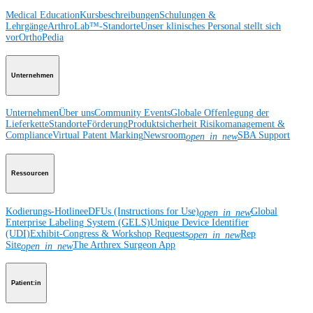
Medical Education
Kursbeschreibungen
Schulungen &
Lehrgänge
ArthroLab™-Standorte
Unser klinisches Personal stellt sich
vor
OrthoPedia
Unternehmen
Unternehmen
Über uns
Community Events
Globale Offenlegung der
Lieferkette
Standorte
Förderung
Produktsicherheit
Risikomanagement &
Compliance
Virtual Patent Marking
Newsroom
SBA Support
open_in_new
Ressourcen
Kodierungs-Hotline
eDFUs (Instructions for Use)
Global
open_in_new
Enterprise Labeling System (GELS)
Unique Device Identifier
(UDI)
Exhibit-Congress & Workshop Requests
Rep
open_in_new
Site
The Arthrex Surgeon App
open_in_new
Patient:in