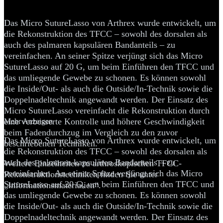
Rekonstruktion
Das Micro SutureLasso von Arthrex wurde entwickelt, um
die Rekonstruktion des TFCC – sowohl des dorsalen als
auch des palmaren kapsulären Bandanteils – zu
vereinfachen. An seiner Spitze verjüngt sich das Micro
SutureLasso auf 20 G, um beim Einführen den TFCC und
das umliegende Gewebe zu schonen. Es können sowohl
die Inside/Out- als auch die Outside/In-Technik sowie die
Doppelnadeltechnik angewandt werden. Der Einsatz des
Micro SutureLasso vereinfacht die Rekonstruktion durch
eine verbesserte Kontrolle und höhere Geschwindigkeit
Mehr Anzeigen
beim Fadendurchzug im Vergleich zu den zuvor
Das Micro SutureLasso von Arthrex wurde entwickelt, um
beschriebenen Techniken.
die Rekonstruktion des TFCC – sowohl des dorsalen als
auch des palmaren kapsulären Bandanteils – zu
Weitere Einzelheiten zu arthroskopischen TFCC-
vereinfachen. An seiner Spitze verjüngt sich das Micro
Rekonstruktionstechniken finden Sie unter
SutureLasso auf 20 G, um beim Einführen den TFCC und
„Informationsmaterialien“.
das umliegende Gewebe zu schonen. Es können sowohl
die Inside/Out- als auch die Outside/In-Technik sowie die
Doppelnadeltechnik angewandt werden. Der Einsatz des