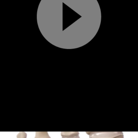
Play
Video