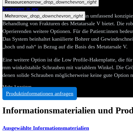
Ressourcen
arrow_drop_down
chevron_right
Mehr Anzeigen
Karriere
open_in_new
Mehr
arrow_drop_down
chevron_right
Das Metatarsale V-Fraktursystem ist ein umfassend konzipier
Behandlung von Frakturen des Metatarsale V bietet. Die ro
Operierenden weitere Optionen. Für die Patient:innen bedeut
Das System beinhaltet kanülierte Bohrer und Gewindeschnei
„hoch und nah“ in Bezug auf die Basis des Metatarsale V.
Eine weitere Option ist die Low Profile-Hakenplatte, die fü
mm winkelstabile Schrauben mit variablem Winkel. Die Größe
denen solide Schrauben möglicherweise keine gute Option meh
Mehr Anzeigen
Produktinformationen anfragen
Informationsmaterialien und Pro
Ausgewählte Informationsmaterialien