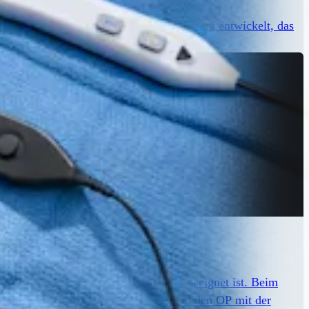
threx hat ein umfassendes Produktsortiment entwickelt, das
rfügung stellt.
das für den Einsatz in der Medizin geeignet ist. Beim
ldmanagements und der Integration in den OP mit der