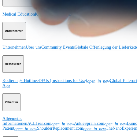
Medical Education
Kursbeschreibungen
Schulungen & Lehrgänge
ArthroLab™-
Unternehmen
Unternehmen
Über uns
Community Events
Globale Offenlegung der Lieferkett
Ressourcen
Kodierungs-Hotline
eDFUs (Instructions for Use)
Global Enterpr
open_in_new
App
Patient:in
Allgemeine
Informationen
ACLTear.com
AnkleSprain.com
Buni
open_in_new
open_in_new
Patient
ShoulderReplacement.com
TheNanoExperie
open_in_new
open_in_new