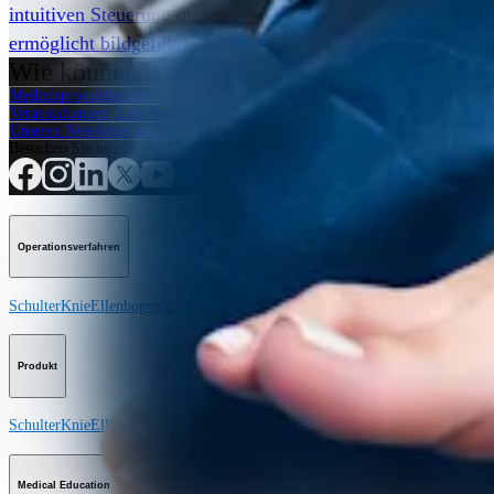
intuitiven Steuerung über ein Tablet kombiniert. Das Nan
ermöglicht bildgeführte Injektionen, die unter der Kontroll
Wie können wir Ihnen helfen?
Medizinproduktberater:in kontaktieren
Veranstaltungen, Lab-Vorführungen und Schulungsmöglichkeiten ansehen
Unseren Newsletter abonnieren
Besuchen Sie uns
Operationsverfahren
Schulter
Knie
Ellenbogen
Schulterendoprothetik
Hand und Handgelenk
Fuß und
Produkt
Schulter
Knie
Ellenbogen
Schulterendoprothetik
Hand und Handgelenk
Fuß und
Medical Education