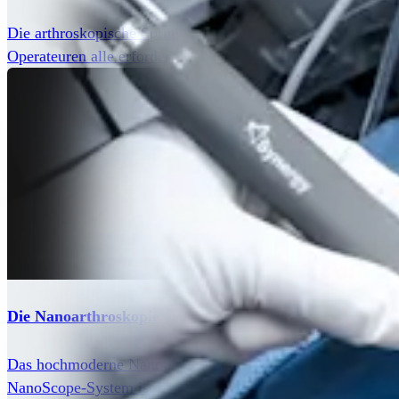
Die arthroskopische Sprunggelenksarthrodese hat im Verglei
Operateuren alle erforderlichen Instrumente für eine sichere
Die Nanoarthroskopie am Fuß und am Sprunggelenk
Das hochmoderne NanoScope-Bildgebungssystem ist das erst
NanoScope-System ist die neueste Technologie im Bereich 