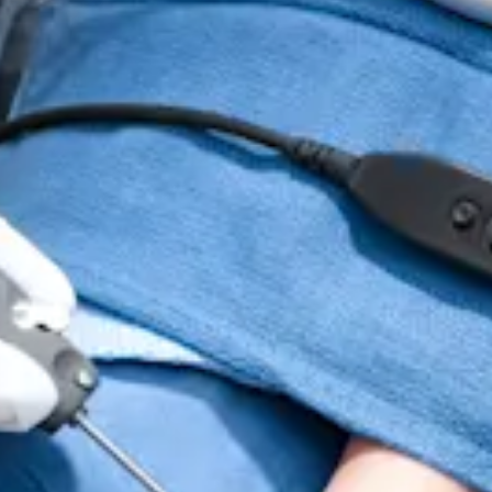
ch zu offenen Arthrodesetechniken viele belegte Vorteile. Ar
 und effektive arthroskopische Sprunggelenksarthrodese zur Ve
e 3-in-1-Chip-on-Tip-Kamerasystem für den Einmalgebrauch, 
der 1 mm Bildgebungssensoren, der LED-Beleuchtung, des Bi