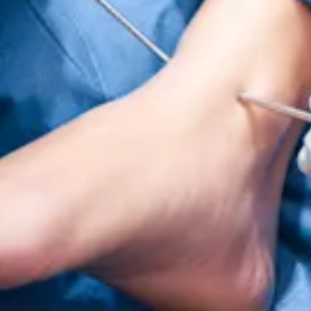
oScope-System bietet eine neue Option in Ergänzung zu der 
e durch direkte arthroskopische Bildgebung präzise durchgefü
 Sprunggelenk
Trauma
Hüfte
Orthobiologie
Cardiothoracic Surgery
Wirbelsäule
 Sprunggelenk
Hüfte
Orthobiologie
Herz-Thoraxchirurgie
Cardiothoracic Surgery