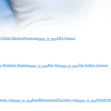
l Patent Marking
Newsroom
SBA Support
open_in_new
& Workshop Requests
Rep Site
The Arthrex Surgeon
open_in_new
open_in_new
vation.com
KneeReplacementProcedure.com
OrthoPedi
open_in_new
open_in_new