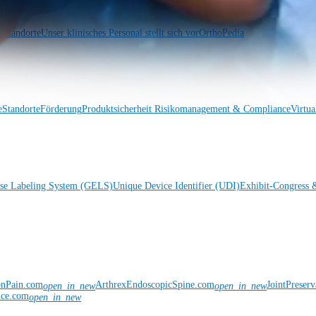
Standorte
Unser klinisches Personal stellt sich vor
OrthoPedia
e
Standorte
Förderung
Produktsicherheit
Risikomanagement & Compliance
Virtua
ise Labeling System (GELS)
Unique Device Identifier (UDI)
Exhibit-Congress 
onPain.com
ArthrexEndoscopicSpine.com
JointPreser
open_in_new
open_in_new
nce.com
open_in_new