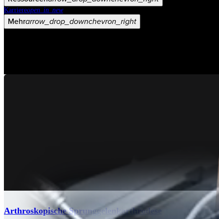
Karriere
open_in_new
Mehr
arrow_drop_down
chevron_right
Arthroskopische Sprunggelenkarthrodese