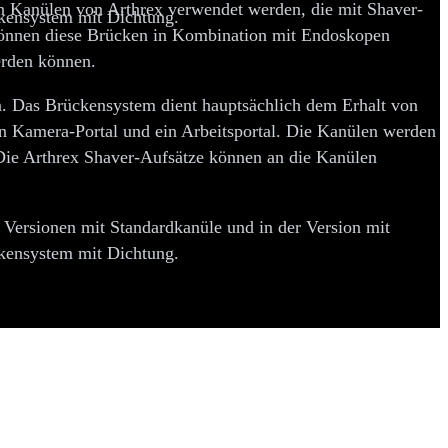
 Kanülen von Arthrex verwendet werden, die mit Shaver-
ckensystem mit Dichtung.
können diese Brücken in Kombination mit Endoskopen
erden können.
en. Das Brückensystem dient hauptsächlich dem Erhalt von
n Kamera-Portal und ein Arbeitsportal. Die Kanülen werden
. Die Arthrex Shaver-Aufsätze können an die Kanülen
 Versionen mit Standardkanüle und in der Version mit
ckensystem mit Dichtung.