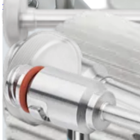
The Synergy System
Broschüren | English | 09/24/2019 | FL1-000028-en-US A