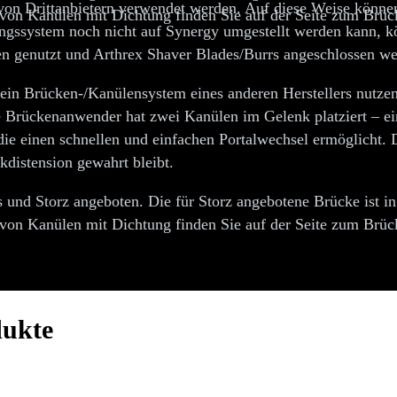
n Drittanbietern verwendet werden. Auf diese Weise können
 von Kanülen mit Dichtung finden Sie auf der Seite zum Brü
ngssystem noch nicht auf Synergy umgestellt werden kann, 
en genutzt und Arthrex Shaver Blades/Burrs angeschlossen w
t ein Brücken-/Kanülensystem eines anderen Herstellers nutz
 Brückenanwender hat zwei Kanülen im Gelenk platziert – ei
 die einen schnellen und einfachen Portalwechsel ermöglicht
kdistension gewahrt bleibt.
 und Storz angeboten. Die für Storz angebotene Brücke ist in
 von Kanülen mit Dichtung finden Sie auf der Seite zum Brü
dukte