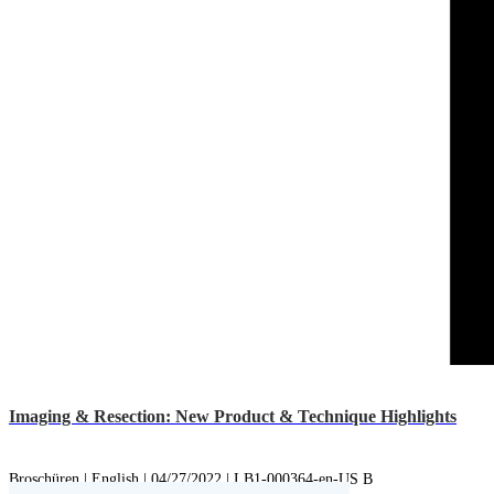
Imaging & Resection: New Product & Technique Highlights
Broschüren | English | 04/27/2022 | LB1-000364-en-US B