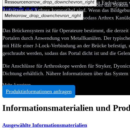
Ressourcen
arrow_drop_down
chevron_right
Die Arthroskopie-Brückensysteme können mit Endoskopen vo
Dichtung erhältlich. Nähere Informationen über das System
Karriere
open_in_new
Aufsätzen von Arthrex kompatibel sind. Wenn das Bildgebu
Mehr
arrow_drop_down
chevron_right
anderer Hersteller verwendet werden, sodass Arthrex Kanül
Das Brückensystem ist für Operateure bestimmt, die derzei
Portalen durch Anwendung von Metallkanülen. Der typische
mit Hilfe einer J-Lock-Verbindung an der Brücke befestigt,
geschraubt werden, sodass das Portal dicht ist und die Gelen
Die Anschlüsse für Arthroskope werden für Stryker, Dyonics
Dichtung erhältlich. Nähere Informationen über das System
Mehr Anzeigen
Produktinformationen anfragen
Informationsmaterialien und Pro
Ausgewählte Informationsmaterialien