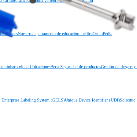
a cardiotorácica
Columna vertebral
Imagen y resección
icaciones
Nuestro departamento de educación médica
OrthoPedia
suministro global
Ubicaciones
Becas
Seguridad de productos
Gestión de riesgos 
l Enterprise Labeling System (GELS)
Unique Device Identifier (UDI)
Solicitud 