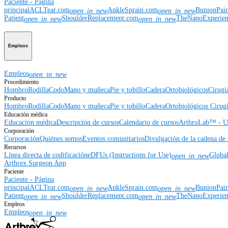
Paciente - Página
principal
ACLTear.com
AnkleSprain.com
BunionPai
open_in_new
open_in_new
Patient
ShoulderReplacement.com
TheNanoExperie
open_in_new
open_in_new
Empleos
Empleos
open_in_new
Procedimiento
Hombro
Rodilla
Codo
Mano y muñeca
Pie y tobillo
Cadera
Ortobiológicos
Cirugí
Producto
Hombro
Rodilla
Codo
Mano y muñeca
Pie y tobillo
Cadera
Ortobiológicos
Cirugí
Educación médica
Educación médica
Descripción de cursos
Calendario de cursos
ArthroLab™ - Ub
Corporación
Corporación
Quiénes somos
Eventos comunitarios
Divulgación de la cadena de 
Recursos
Línea directa de codificación
eDFUs (Instructions for Use)
Globa
open_in_new
Arthrex Surgeon App
Paciente
Paciente - Página
principal
ACLTear.com
AnkleSprain.com
BunionPai
open_in_new
open_in_new
Patient
ShoulderReplacement.com
TheNanoExperie
open_in_new
open_in_new
Empleos
Empleos
open_in_new