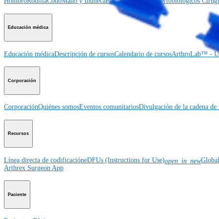
Hombro
Rodilla
Codo
Mano y muñeca
Pie y tobillo
Cadera
Ortobiológicos
Cirugí
Educación médica
Educación médica
Descripción de cursos
Calendario de cursos
ArthroLab™ - Ub
Corporación
Corporación
Quiénes somos
Eventos comunitarios
Divulgación de la cadena de 
Recursos
Línea directa de codificación
eDFUs (Instructions for Use)
Globa
open_in_new
Arthrex Surgeon App
Paciente