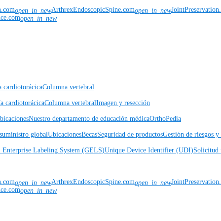
n.com
ArthrexEndoscopicSpine.com
JointPreservatio
open_in_new
open_in_new
nce.com
open_in_new
a cardiotorácica
Columna vertebral
a cardiotorácica
Columna vertebral
Imagen y resección
icaciones
Nuestro departamento de educación médica
OrthoPedia
suministro global
Ubicaciones
Becas
Seguridad de productos
Gestión de riesgos 
l Enterprise Labeling System (GELS)
Unique Device Identifier (UDI)
Solicitud 
n.com
ArthrexEndoscopicSpine.com
JointPreservatio
open_in_new
open_in_new
nce.com
open_in_new