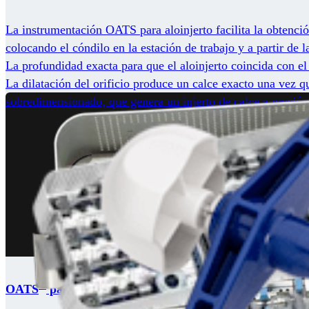
La instrumentación OATS para aloinjerto facilita la obtenció
colocando el cóndilo en la estación de trabajo y a partir de
La profundidad exacta para que el aloinjerto coincida con el
La dilatación del orificio produce un calce exacto una vez que
sobredimensionado, que genera un injerto de calce a presión 
®
OATS
para autoinjerto