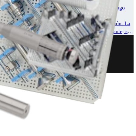
l (OATS) facilitan la obtención de cilindros de cartílago
al. Se crea un orificio receptor, de la profundidad
 de pins centradores para fijación de ajuste por presión. La
osechado, al ras con el cartílago articular circundante, se