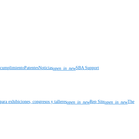
y cumplimiento
Patentes
Noticias
SBA Support
open_in_new
para exhibiciones, congresos y talleres
Rep Site
The
open_in_new
open_in_new