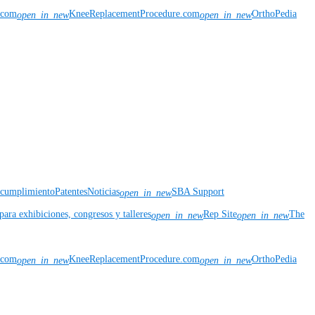
n.com
KneeReplacementProcedure.com
OrthoPedia
open_in_new
open_in_new
y cumplimiento
Patentes
Noticias
SBA Support
open_in_new
para exhibiciones, congresos y talleres
Rep Site
The
open_in_new
open_in_new
n.com
KneeReplacementProcedure.com
OrthoPedia
open_in_new
open_in_new