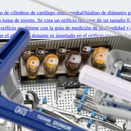
n de cilindros de cartílago osteocondral/hialino de diámetro 
 la toma de injerto. Se crea un orificio receptor de un tamañ
 orificio se obtiene con la guía de medición de profundidad y 
 el aloinjerto donante es insertado en el orificio receptor. La 
perfectamente al ras que no requiere implantes de fijación.