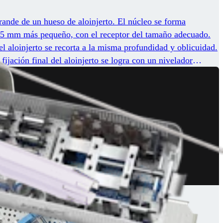
grande de un hueso de aloinjerto. El núcleo se forma
o 0,5 mm más pequeño, con el receptor del tamaño adecuado.
el aloinjerto se recorta a la misma profundidad y oblicuidad.
fijación final del aloinjerto se logra con un nivelador