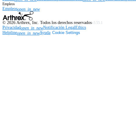
Empleos
Empleos
open_in_new
©
2026
Arthrex, Inc. Todos los derechos reservados
v3.55.1
Privacidad
Notificación Legal
Ethics
open_in_new
Helpline
Ayuda
Cookie Settings
open_in_new