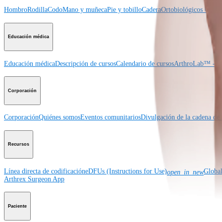
Hombro
Rodilla
Codo
Mano y muñeca
Pie y tobillo
Cadera
Ortobiológicos
Cirugí
Educación médica
Educación médica
Descripción de cursos
Calendario de cursos
ArthroLab™ - Ub
Corporación
Corporación
Quiénes somos
Eventos comunitarios
Divulgación de la cadena de 
Recursos
Línea directa de codificación
eDFUs (Instructions for Use)
Globa
open_in_new
Arthrex Surgeon App
Paciente