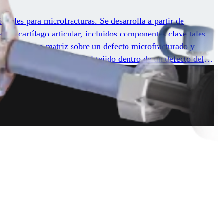
nales para microfracturas. Se desarrolla a partir de
 del cartílago articular, incluidos componentes clave tales
s actuar como matriz sobre un defecto microfracturado y
 la calidad de curación del tejido dentro de un defecto del