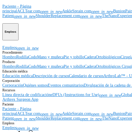
Paciente - Página
principal
ACLTear.com
AnkleSprain.com
BunionPai
open_in_new
open_in_new
Patient
ShoulderReplacement.com
TheNanoExperie
open_in_new
open_in_new
Empleos
Empleos
open_in_new
Procedimiento
Hombro
Rodilla
Codo
Mano y muñeca
Pie y tobillo
Cadera
Ortobiológicos
Cirugí
Producto
Hombro
Rodilla
Codo
Mano y muñeca
Pie y tobillo
Cadera
Ortobiológicos
Cirugí
Educación médica
Educación médica
Descripción de cursos
Calendario de cursos
ArthroLab™ - Ub
Corporación
Corporación
Quiénes somos
Eventos comunitarios
Divulgación de la cadena de 
Recursos
Línea directa de codificación
eDFUs (Instructions for Use)
Globa
open_in_new
Arthrex Surgeon App
Paciente
Paciente - Página
principal
ACLTear.com
AnkleSprain.com
BunionPai
open_in_new
open_in_new
Patient
ShoulderReplacement.com
TheNanoExperie
open_in_new
open_in_new
Empleos
Empleos
open_in_new