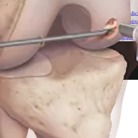
 simple y económico para aumentar los procedimientos tradicio
ado. BioCartilage contiene la matriz extracelular que es nativa
nto cartilaginoso adicionales. El principio de BioCartilage e
eñal de interacciones celulares autólogas y mejorar el grado y
a cardiotorácica
Columna vertebral