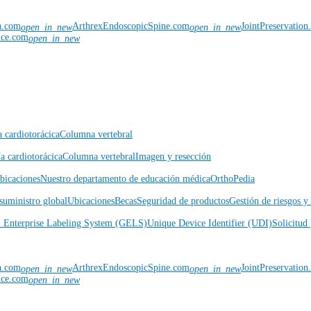
n.com
ArthrexEndoscopicSpine.com
JointPreservatio
open_in_new
open_in_new
nce.com
open_in_new
a cardiotorácica
Columna vertebral
a cardiotorácica
Columna vertebral
Imagen y resección
icaciones
Nuestro departamento de educación médica
OrthoPedia
suministro global
Ubicaciones
Becas
Seguridad de productos
Gestión de riesgos 
l Enterprise Labeling System (GELS)
Unique Device Identifier (UDI)
Solicitud 
n.com
ArthrexEndoscopicSpine.com
JointPreservatio
open_in_new
open_in_new
nce.com
open_in_new