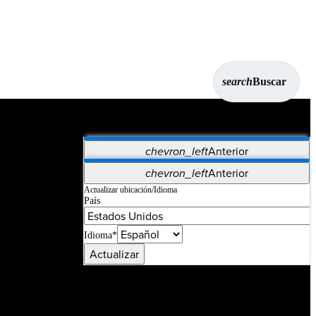
search
Buscar
chevron_left
Anterior
Aplicaciones
chevron_left
Anterior
Vet Systems
OrthoPedia Patient
SAP
Actualizar ubicación/Idioma
País
Supplier Portal
Synergy Imaging & Resection
Idioma*
Actualizar