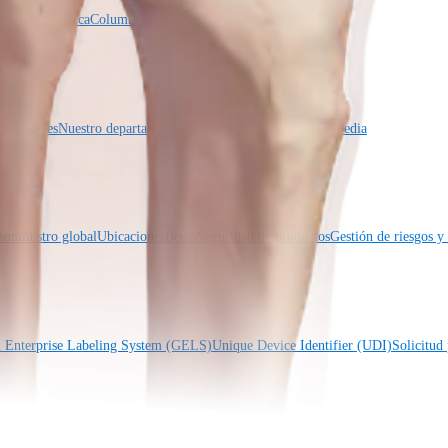
a cardiotorácica
Columna vertebral
Imagen y resección
icaciones
Nuestro departamento de educación médica
OrthoPedia
suministro global
Ubicaciones
Becas
Seguridad de productos
Gestión de riesgos 
l Enterprise Labeling System (GELS)
Unique Device Identifier (UDI)
Solicitud 