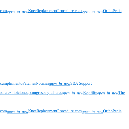
n.com
KneeReplacementProcedure.com
OrthoPedia
open_in_new
open_in_new
y cumplimiento
Patentes
Noticias
SBA Support
open_in_new
para exhibiciones, congresos y talleres
Rep Site
The
open_in_new
open_in_new
n.com
KneeReplacementProcedure.com
OrthoPedia
open_in_new
open_in_new