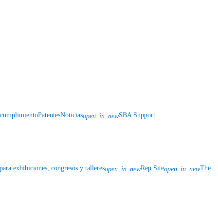
y cumplimiento
Patentes
Noticias
SBA Support
open_in_new
para exhibiciones, congresos y talleres
Rep Site
The
open_in_new
open_in_new