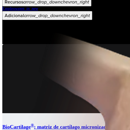
Recursos
arrow_drop_down
chevron_right
Empleos
open_in_new
Adicional
arrow_drop_down
chevron_right
®
BioCartilage
: matriz de cartílago micronizado