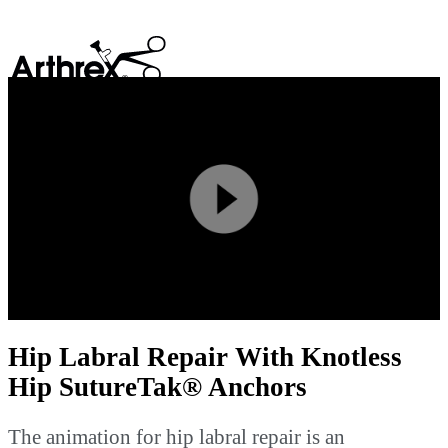
search
Play
Video
Hip Labral Repair With Knotless
Hip SutureTak® Anchors
The animation for hip labral repair is an