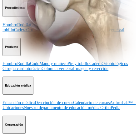
Procedimiento
Hombro
Rodilla
Codo
Mano y muñeca
Pie y
tobillo
Cadera
Ortobiológicos
Cirugía cardiotorácica
Columna vertebral
Producto
Hombro
Rodilla
Codo
Mano y muñeca
Pie y tobillo
Cadera
Ortobiológicos
Cirugía cardiotorácica
Columna vertebral
Imagen y resección
Educación médica
Educación médica
Descripción de cursos
Calendario de cursos
ArthroLab™ -
Ubicaciones
Nuestro departamento de educación médica
OrthoPedia
Corporación