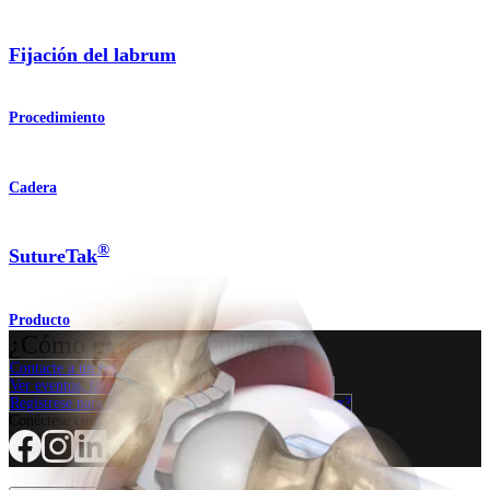
Fijación del labrum
Procedimiento
Cadera
®
SutureTak
Producto
¿Cómo podemos ayudarlo?
Contacte a un representante
Ver eventos, laboratorios y oportunidades educativas
Regístrese para recibir: ¿Qué hay de nuevo en Arthrex?
Conéctese con nosotros