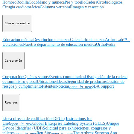
Hombro
Rodilla
Codo
Mano y muñeca
Pie y tobillo
Cadera
Ortobiológicos
Cirugía cardiotorácica
Columna vertebral
Imagen y resección
Educación médica
Educación médica
Descripción de cursos
Calendario de cursos
ArthroLab™ -
Ubicaciones
Nuestro departamento de educación médica
OrthoPedia
Corporación
Corporación
Quiénes somos
Eventos comunitarios
Divulgación de la cadena
de suministro global
Ubicaciones
Becas
Seguridad de productos
Gestión de
riesgos y cumplimiento
Patentes
Noticias
SBA Support
open_in_new
Recursos
Línea directa de codificación
eDFUs (Instructions for
Use)
Global Enterprise Labeling System (GELS)
Unique
open_in_new
Device Identifier (UDI)
Solicitud para exhibiciones, congresos y
talleres
Rep Site
The Arthrex Surgeon App
open_in_new
open_in_new