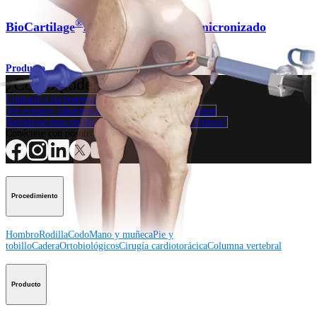
®
BioCartilage
: matriz de cartílago micronizado
Producto
¿Cómo podemos ayudarlo?
Contacte a un representante
Ver eventos, laboratorios y oportunidades educativas
Regístrese para recibir: ¿Qué hay de nuevo en Arthrex?
Conéctese con nosotros
Procedimiento
Hombro
Rodilla
Codo
Mano y muñeca
Pie y
tobillo
Cadera
Ortobiológicos
Cirugía cardiotorácica
Columna vertebral
Producto