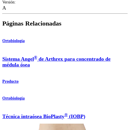
Versión
:
A
Páginas Relacionadas
Ortobiología
®
Sistema Angel
de Arthrex para concentrado de
médula ósea
Producto
Ortobiología
®
Técnica intraósea BioPlasty
(IOBP)