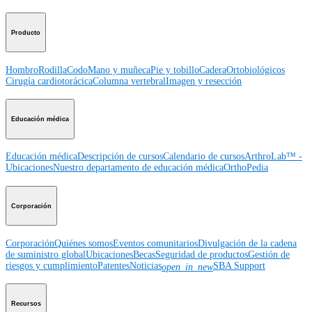
Producto
Hombro
Rodilla
Codo
Mano y muñeca
Pie y tobillo
Cadera
Ortobiológicos
Cirugía cardiotorácica
Columna vertebral
Imagen y resección
Educación médica
Educación médica
Descripción de cursos
Calendario de cursos
ArthroLab™ -
Ubicaciones
Nuestro departamento de educación médica
OrthoPedia
Corporación
Corporación
Quiénes somos
Eventos comunitarios
Divulgación de la cadena
de suministro global
Ubicaciones
Becas
Seguridad de productos
Gestión de
riesgos y cumplimiento
Patentes
Noticias
SBA Support
open_in_new
Recursos