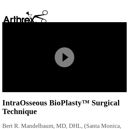
search
Play
Video
IntraOsseous BioPlasty™ Surgical
Technique
Bert R. Mandelbaum, MD, DHL, (Santa Monica,