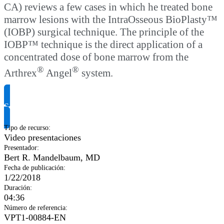
CA) reviews a few cases in which he treated bone
marrow lesions with the IntraOsseous BioPlasty™
(IOBP) surgical technique. The principle of the
IOBP™ technique is the direct application of a
concentrated dose of bone marrow from the
®
®
Arthrex
Angel
system.
Solicitar información del producto
Tipo de recurso
:
Video presentaciones
Presentador
:
Bert R. Mandelbaum, MD
Fecha de publicación
:
1/22/2018
Duración
:
04:36
Número de referencia
:
VPT1-00884-EN