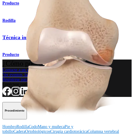
Producto
Rodilla
Técnica intraósea BioPlasty® (IOBP)
Producto
¿Cómo podemos ayudarlo?
Contacte a un representante
Ver eventos, laboratorios y oportunidades educativas
Regístrese para recibir: ¿Qué hay de nuevo en Arthrex?
Conéctese con nosotros
Procedimiento
Hombro
Rodilla
Codo
Mano y muñeca
Pie y
tobillo
Cadera
Ortobiológicos
Cirugía cardiotorácica
Columna vertebral