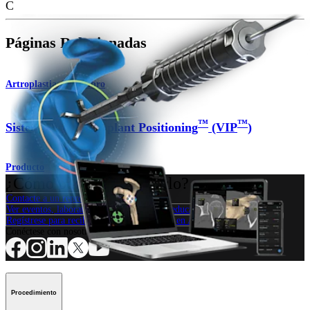
C
Páginas Relacionadas
Artroplastia de hombro
™
™
Sistema Virtual Implant Positioning
(VIP
)
Producto
¿Cómo podemos ayudarlo?
Contacte a un representante
Ver eventos, laboratorios y oportunidades educativas
Regístrese para recibir: ¿Qué hay de nuevo en Arthrex?
Conéctese con nosotros
Procedimiento