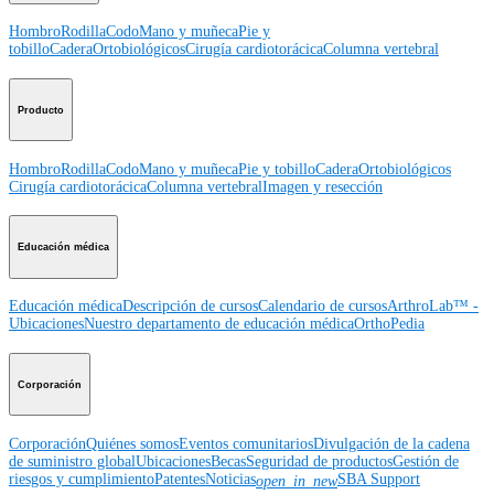
Hombro
Rodilla
Codo
Mano y muñeca
Pie y
tobillo
Cadera
Ortobiológicos
Cirugía cardiotorácica
Columna vertebral
Producto
Hombro
Rodilla
Codo
Mano y muñeca
Pie y tobillo
Cadera
Ortobiológicos
Cirugía cardiotorácica
Columna vertebral
Imagen y resección
Educación médica
Educación médica
Descripción de cursos
Calendario de cursos
ArthroLab™ -
Ubicaciones
Nuestro departamento de educación médica
OrthoPedia
Corporación
Corporación
Quiénes somos
Eventos comunitarios
Divulgación de la cadena
de suministro global
Ubicaciones
Becas
Seguridad de productos
Gestión de
riesgos y cumplimiento
Patentes
Noticias
SBA Support
open_in_new