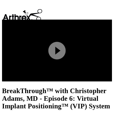
search
Play
Video
BreakThrough™ with Christopher
Adams, MD - Episode 6: Virtual
Implant Positioning™ (VIP) System