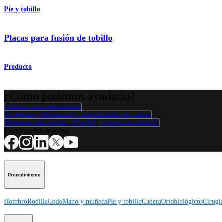
Pie y tobillo
Placas para fusión de tobillo
Producto
¿Cómo podemos ayudarlo?
Contacte a un representante
Ver eventos, laboratorios y oportunidades educativas
Regístrese para recibir: ¿Qué hay de nuevo en Arthrex?
Conéctese con nosotros
Procedimiento
Hombro
Rodilla
Codo
Mano y muñeca
Pie y tobillo
Cadera
Ortobiológicos
Cirugí