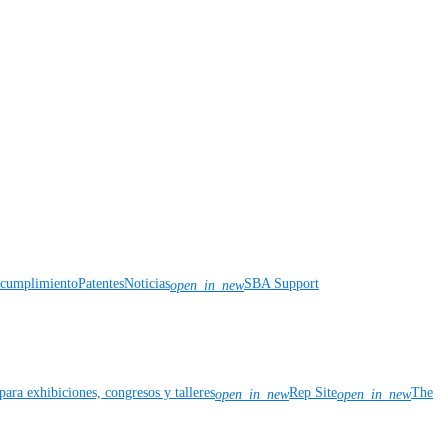
y cumplimiento
Patentes
Noticias
SBA Support
open_in_new
para exhibiciones, congresos y talleres
Rep Site
The
open_in_new
open_in_new