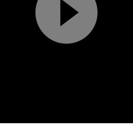
Play
Video