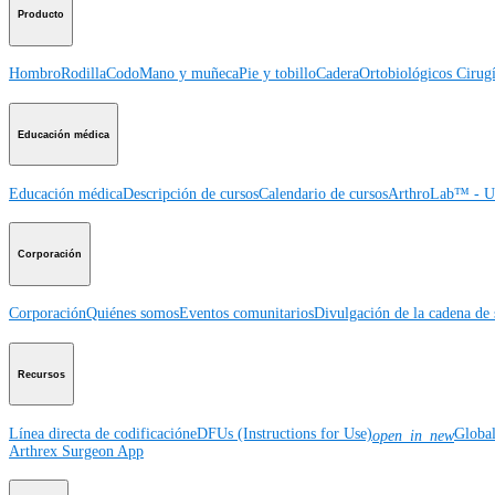
Producto
Hombro
Rodilla
Codo
Mano y muñeca
Pie y tobillo
Cadera
Ortobiológicos
Cirugí
Educación médica
Educación médica
Descripción de cursos
Calendario de cursos
ArthroLab™ - Ub
Corporación
Corporación
Quiénes somos
Eventos comunitarios
Divulgación de la cadena de 
Recursos
Línea directa de codificación
eDFUs (Instructions for Use)
Globa
open_in_new
Arthrex Surgeon App