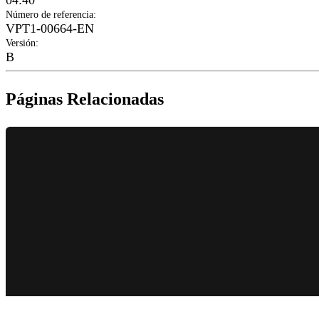
04:40
Número de referencia
:
VPT1-00664-EN
Versión
:
B
Páginas Relacionadas