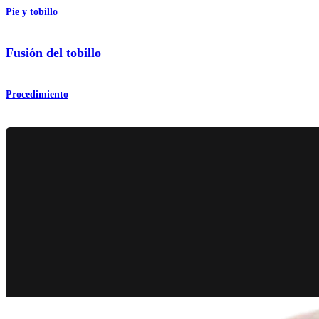
Pie y tobillo
Fusión del tobillo
Procedimiento