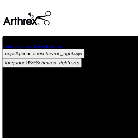
event
Calendario de eventos
Eventos
apps
Aplicaciones
chevron_right
Apps
language
US/ES
chevron_right
US/ES
Categorías
Procedimiento
arrow_drop_down
chevron_right
Producto
arrow_drop_down
chevron_right
Educación médica
arrow_drop_down
chevron_right
Corporación
arrow_drop_down
chevron_right
ASC X
Administradores
arrow_drop_down
chevron_right
Paciente
arrow_drop_down
chevron_right
Recursos
arrow_drop_down
chevron_right