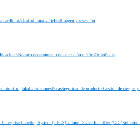
a cardiotorácica
Columna vertebral
Imagen y resección
icaciones
Nuestro departamento de educación médica
OrthoPedia
suministro global
Ubicaciones
Becas
Seguridad de productos
Gestión de riesgos 
l Enterprise Labeling System (GELS)
Unique Device Identifier (UDI)
Solicitud 