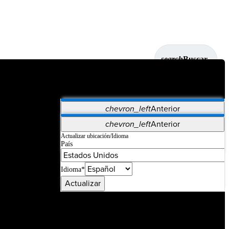
search
Buscar
chevron_left
Anterior
Aplicaciones
chevron_left
Anterior
Vet Systems
OrthoPedia Patient
SAP
Actualizar ubicación/Idioma
País
Supplier Portal
Synergy Imaging & Resection
Idioma*
Actualizar