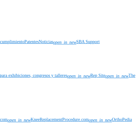
y cumplimiento
Patentes
Noticias
SBA Support
open_in_new
para exhibiciones, congresos y talleres
Rep Site
The
open_in_new
open_in_new
n.com
KneeReplacementProcedure.com
OrthoPedia
open_in_new
open_in_new