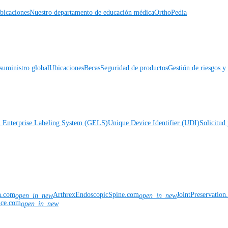
icaciones
Nuestro departamento de educación médica
OrthoPedia
suministro global
Ubicaciones
Becas
Seguridad de productos
Gestión de riesgos 
l Enterprise Labeling System (GELS)
Unique Device Identifier (UDI)
Solicitud 
n.com
ArthrexEndoscopicSpine.com
JointPreservatio
open_in_new
open_in_new
nce.com
open_in_new