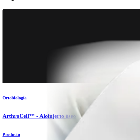
Ortobiología
ArthroCell™ - Aloinjerto óseo
Producto