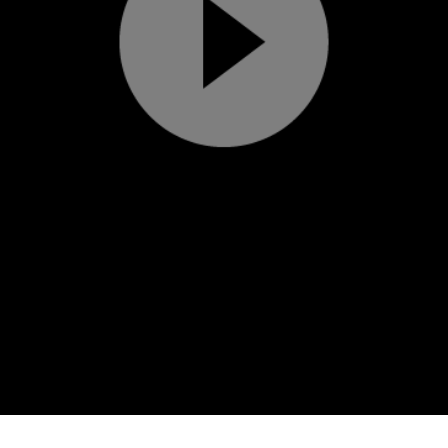
Play
Video