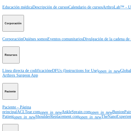
Educación médica
Descripción de cursos
Calendario de cursos
ArthroLab™ - Ub
Corporación
Corporación
Quiénes somos
Eventos comunitarios
Divulgación de la cadena de 
Recursos
Línea directa de codificación
eDFUs (Instructions for Use)
Globa
open_in_new
Arthrex Surgeon App
Paciente
Paciente - Página
principal
ACLTear.com
AnkleSprain.com
BunionPai
open_in_new
open_in_new
Patient
ShoulderReplacement.com
TheNanoExperie
open_in_new
open_in_new