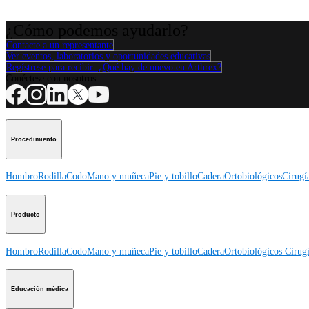
¿Cómo podemos ayudarlo?
Contacte a un representante
Ver eventos, laboratorios y oportunidades educativas
Regístrese para recibir: ¿Qué hay de nuevo en Arthrex?
Conéctese con nosotros
Procedimiento
Hombro
Rodilla
Codo
Mano y muñeca
Pie y tobillo
Cadera
Ortobiológicos
Cirugí
Producto
Hombro
Rodilla
Codo
Mano y muñeca
Pie y tobillo
Cadera
Ortobiológicos
Cirugí
Educación médica