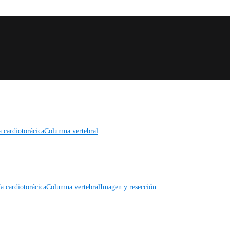
a cardiotorácica
Columna vertebral
a cardiotorácica
Columna vertebral
Imagen y resección