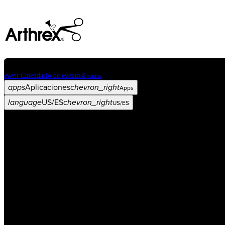
event
Calendario de eventos
Eventos
apps
Aplicaciones
chevron_right
Apps
language
US/ES
chevron_right
US/ES
Categorías
Procedimiento
arrow_drop_down
chevron_right
Producto
arrow_drop_down
chevron_right
Educación médica
arrow_drop_down
chevron_right
Corporación
arrow_drop_down
chevron_right
ASC X
Administradores
arrow_drop_down
chevron_right
Paciente
arrow_drop_down
chevron_right
Recursos
arrow_drop_down
chevron_right