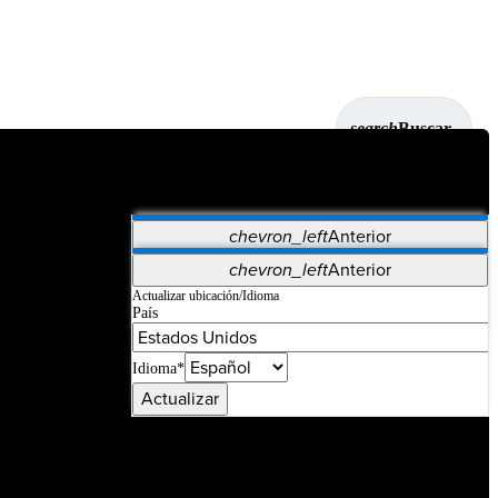
search
Buscar
chevron_left
Anterior
Aplicaciones
chevron_left
Anterior
Vet Systems
OrthoPedia Patient
SAP
Actualizar ubicación/Idioma
País
Supplier Portal
Synergy Imaging & Resection
Idioma*
Actualizar