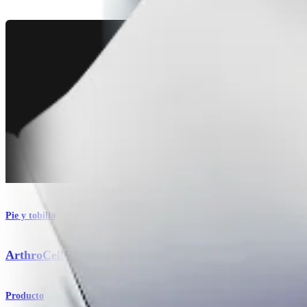
Pie y tobillo
ArthroCell™ Viable Bone Matrix
Producto