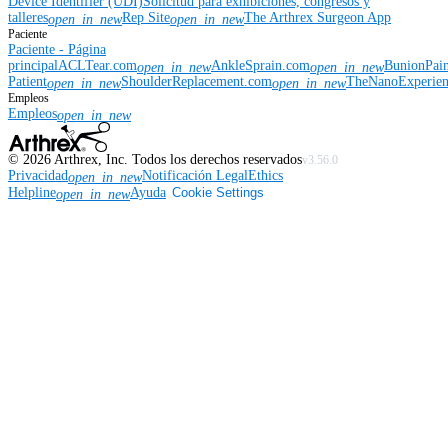
Device Identifier (UDI)
Solicitud para exhibiciones, congresos y
talleres
Rep Site
The Arthrex Surgeon App
open_in_new
open_in_new
Paciente
Paciente - Página
principal
ACLTear.com
AnkleSprain.com
BunionPai
open_in_new
open_in_new
Patient
ShoulderReplacement.com
TheNanoExperie
open_in_new
open_in_new
Empleos
Empleos
open_in_new
©
2026
Arthrex, Inc. Todos los derechos reservados
v3.56.0
Privacidad
Notificación Legal
Ethics
open_in_new
Helpline
Ayuda
Cookie Settings
open_in_new