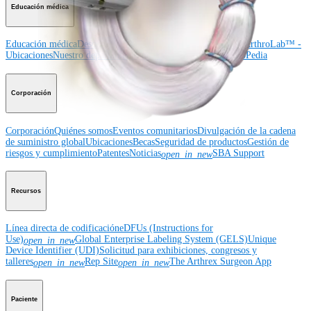
Educación médica
Educación médica
Descripción de cursos
Calendario de cursos
ArthroLab™ -
Ubicaciones
Nuestro departamento de educación médica
OrthoPedia
Corporación
Corporación
Quiénes somos
Eventos comunitarios
Divulgación de la cadena
de suministro global
Ubicaciones
Becas
Seguridad de productos
Gestión de
riesgos y cumplimiento
Patentes
Noticias
SBA Support
open_in_new
Recursos
Línea directa de codificación
eDFUs (Instructions for
Use)
Global Enterprise Labeling System (GELS)
Unique
open_in_new
Device Identifier (UDI)
Solicitud para exhibiciones, congresos y
talleres
Rep Site
The Arthrex Surgeon App
open_in_new
open_in_new
Paciente