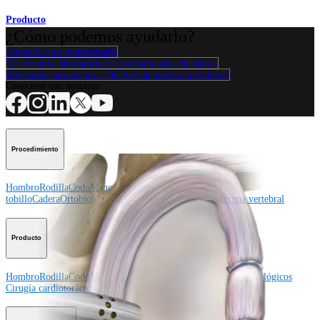
Producto
¿Cómo podemos ayudarlo?
Contacte a un representante
Ver eventos, laboratorios y oportunidades educativas
Regístrese para recibir: ¿Qué hay de nuevo en Arthrex?
Conéctese con nosotros
Procedimiento
Hombro
Rodilla
Codo
Mano y muñeca
Pie y
tobillo
Cadera
Ortobiológicos
Cirugía cardiotorácica
Columna vertebral
Producto
Hombro
Rodilla
Codo
Mano y muñeca
Pie y tobillo
Cadera
Ortobiológicos
Cirugía cardiotorácica
Columna vertebral
Imagen y resección