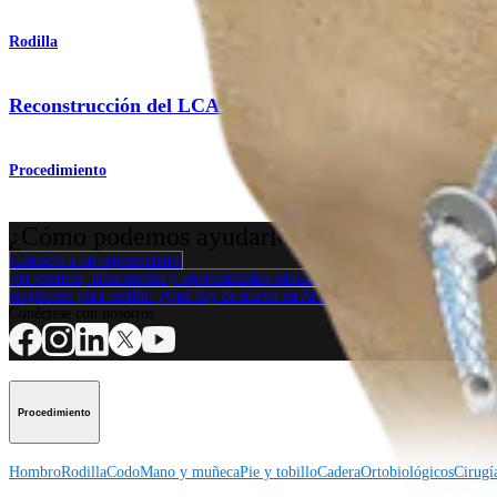
Rodilla
Reconstrucción del LCA con autoinjerto de isquiotibiale
Procedimiento
¿Cómo podemos ayudarlo?
Contacte a un representante
Ver eventos, laboratorios y oportunidades educativas
Regístrese para recibir: ¿Qué hay de nuevo en Arthrex?
Conéctese con nosotros
Procedimiento
Hombro
Rodilla
Codo
Mano y muñeca
Pie y tobillo
Cadera
Ortobiológicos
Cirugí