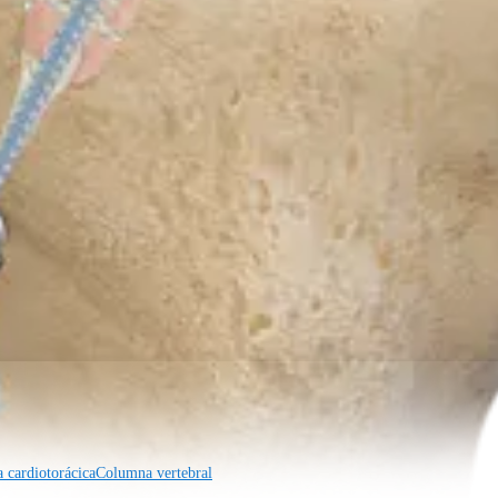
s
a cardiotorácica
Columna vertebral