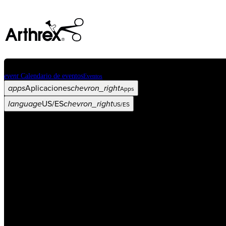
event
Calendario de eventos
Eventos
apps
Aplicaciones
chevron_right
Apps
language
US/ES
chevron_right
US/ES
Categorías
Procedimiento
arrow_drop_down
chevron_right
Producto
arrow_drop_down
chevron_right
Educación médica
arrow_drop_down
chevron_right
Corporación
arrow_drop_down
chevron_right
ASC X
Administradores
arrow_drop_down
chevron_right
Paciente
arrow_drop_down
chevron_right