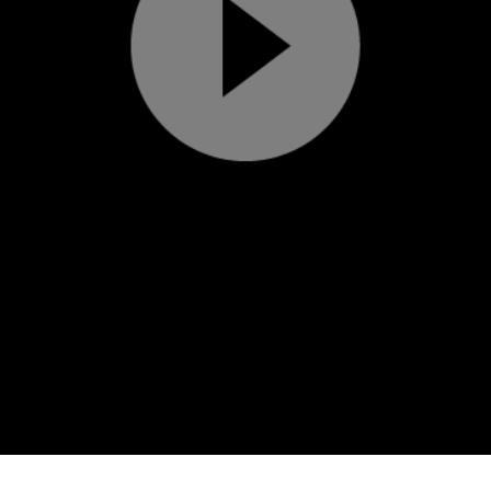
Play
Video