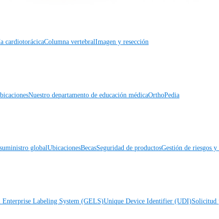
a cardiotorácica
Columna vertebral
Imagen y resección
icaciones
Nuestro departamento de educación médica
OrthoPedia
suministro global
Ubicaciones
Becas
Seguridad de productos
Gestión de riesgos 
l Enterprise Labeling System (GELS)
Unique Device Identifier (UDI)
Solicitud 