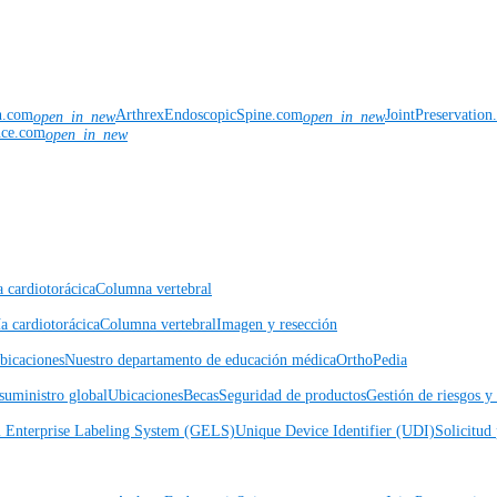
n.com
ArthrexEndoscopicSpine.com
JointPreservatio
open_in_new
open_in_new
nce.com
open_in_new
a cardiotorácica
Columna vertebral
a cardiotorácica
Columna vertebral
Imagen y resección
icaciones
Nuestro departamento de educación médica
OrthoPedia
suministro global
Ubicaciones
Becas
Seguridad de productos
Gestión de riesgos 
l Enterprise Labeling System (GELS)
Unique Device Identifier (UDI)
Solicitud 