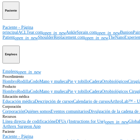
Paciente
Paciente - Página
principal
ACLTear.com
AnkleSprain.com
BunionPai
open_in_new
open_in_new
Patient
ShoulderReplacement.com
TheNanoExperie
open_in_new
open_in_new
Empleos
Empleos
open_in_new
Procedimiento
Hombro
Rodilla
Codo
Mano y muñeca
Pie y tobillo
Cadera
Ortobiológicos
Cirugí
Producto
Hombro
Rodilla
Codo
Mano y muñeca
Pie y tobillo
Cadera
Ortobiológicos
Cirugí
Educación médica
Educación médica
Descripción de cursos
Calendario de cursos
ArthroLab™ - Ub
Corporación
Corporación
Quiénes somos
Eventos comunitarios
Divulgación de la cadena de 
Recursos
Línea directa de codificación
eDFUs (Instructions for Use)
Globa
open_in_new
Arthrex Surgeon App
Paciente
Paciente - Página