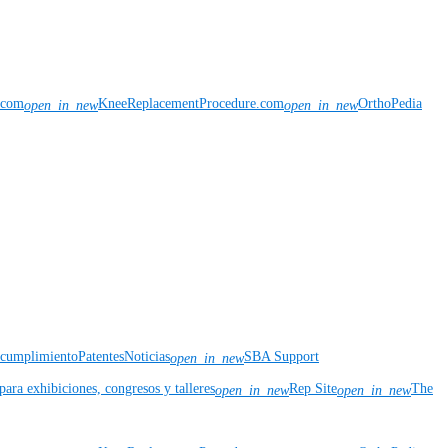
n.com
KneeReplacementProcedure.com
OrthoPedia
open_in_new
open_in_new
y cumplimiento
Patentes
Noticias
SBA Support
open_in_new
para exhibiciones, congresos y talleres
Rep Site
The
open_in_new
open_in_new