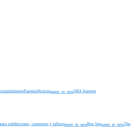
y cumplimiento
Patentes
Noticias
SBA Support
open_in_new
para exhibiciones, congresos y talleres
Rep Site
The
open_in_new
open_in_new