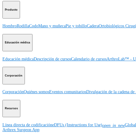
Producto
Hombro
Rodilla
Codo
Mano y muñeca
Pie y tobillo
Cadera
Ortobiológicos
Cirugí
Educación médica
Educación médica
Descripción de cursos
Calendario de cursos
ArthroLab™ - Ub
Corporación
Corporación
Quiénes somos
Eventos comunitarios
Divulgación de la cadena de 
Recursos
Línea directa de codificación
eDFUs (Instructions for Use)
Globa
open_in_new
Arthrex Surgeon App