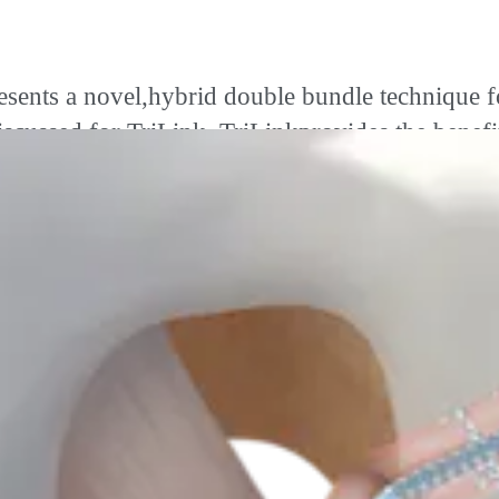
sents a novel,hybrid double bundle technique 
discussed for TriLink. TriLinkprovides the benef
moral graft. ACL TightRope® fixationallows dif