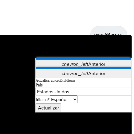
search
Buscar
chevron_left
Anterior
Aplicaciones
chevron_left
Anterior
Vet Systems
OrthoPedia Patient
SAP
Actualizar ubicación/Idioma
País
Supplier Portal
Synergy Imaging & Resection
Idioma*
Actualizar