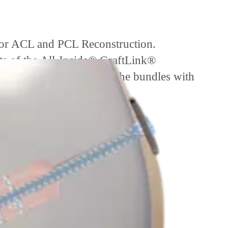
for ACL and PCL Reconstruction.
its of the All-Inside® GraftLink®
ferential tensioning of the bundles with