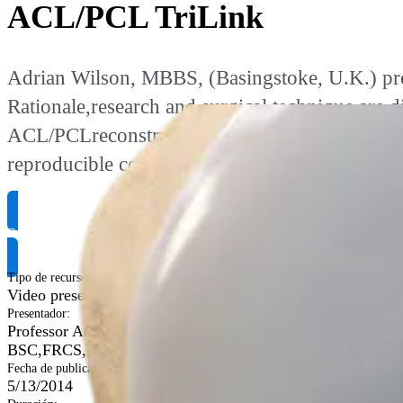
ACL/PCL TriLink
Adrian Wilson, MBBS, (Basingstoke, U.K.) pre
Rationale,research and surgical technique are 
ACL/PCLreconstruction with a double bundle fe
reproducible corticalfixation.
Solicitar información del producto
Tipo de recurso
:
Video presentaciones
Presentador
:
Professor Adrian Wilson,
BSC,FRCS,MBBS
Fecha de publicación
:
5/13/2014