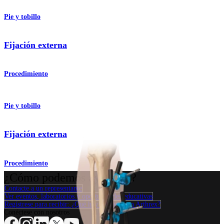
Pie y tobillo
Fijación externa
Procedimiento
Pie y tobillo
Fijación externa
Procedimiento
¿Cómo podemos ayudarlo?
Contacte a un representante
Ver eventos, laboratorios y oportunidades educativas
Regístrese para recibir: ¿Qué hay de nuevo en Arthrex?
Conéctese con nosotros