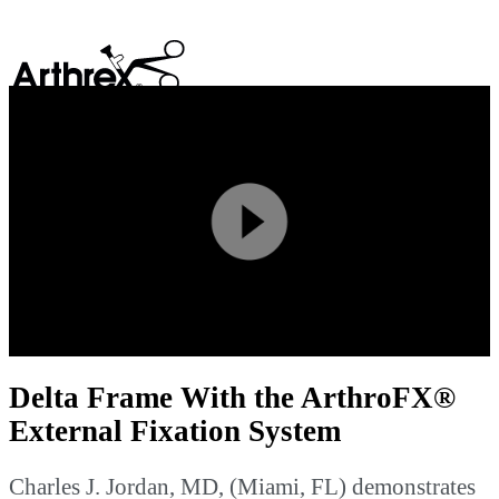
search
Play
Video
Delta Frame With the ArthroFX®
External Fixation System
Charles J. Jordan, MD, (Miami, FL) demonstrates