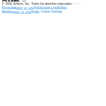
©
2026
Arthrex, Inc. Todos los derechos reservados
v3.56.0
Privacidad
Notificación Legal
Ethics
open_in_new
Helpline
Ayuda
Cookie Settings
open_in_new