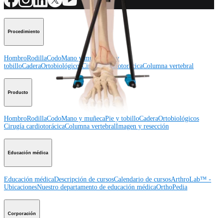
Procedimiento
Hombro
Rodilla
Codo
Mano y muñeca
Pie y
tobillo
Cadera
Ortobiológicos
Cirugía cardiotorácica
Columna vertebral
Producto
Hombro
Rodilla
Codo
Mano y muñeca
Pie y tobillo
Cadera
Ortobiológicos
Cirugía cardiotorácica
Columna vertebral
Imagen y resección
Educación médica
Educación médica
Descripción de cursos
Calendario de cursos
ArthroLab™ -
Ubicaciones
Nuestro departamento de educación médica
OrthoPedia
Corporación