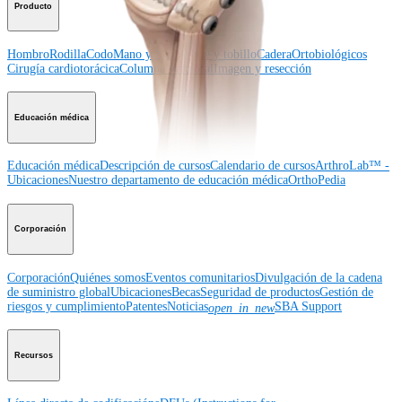
Producto
Hombro
Rodilla
Codo
Mano y muñeca
Pie y tobillo
Cadera
Ortobiológicos
Cirugía cardiotorácica
Columna vertebral
Imagen y resección
Educación médica
Educación médica
Descripción de cursos
Calendario de cursos
ArthroLab™ -
Ubicaciones
Nuestro departamento de educación médica
OrthoPedia
Corporación
Corporación
Quiénes somos
Eventos comunitarios
Divulgación de la cadena
de suministro global
Ubicaciones
Becas
Seguridad de productos
Gestión de
riesgos y cumplimiento
Patentes
Noticias
SBA Support
open_in_new
Recursos