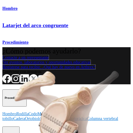
Hombro
Latarjet del arco congruente
Procedimiento
¿Cómo podemos ayudarlo?
Contacte a un representante
Ver eventos, laboratorios y oportunidades educativas
Regístrese para recibir: ¿Qué hay de nuevo en Arthrex?
Conéctese con nosotros
Procedimiento
Hombro
Rodilla
Codo
Mano y muñeca
Pie y
tobillo
Cadera
Ortobiológicos
Cirugía cardiotorácica
Columna vertebral