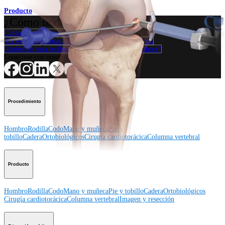
Producto
¿Cómo podemos ayudarlo?
Contacte a un representante
Ver eventos, laboratorios y oportunidades educativas
Regístrese para recibir: ¿Qué hay de nuevo en Arthrex?
Conéctese con nosotros
Procedimiento
Hombro
Rodilla
Codo
Mano y muñeca
Pie y
tobillo
Cadera
Ortobiológicos
Cirugía cardiotorácica
Columna vertebral
Producto
Hombro
Rodilla
Codo
Mano y muñeca
Pie y tobillo
Cadera
Ortobiológicos
Cirugía cardiotorácica
Columna vertebral
Imagen y resección