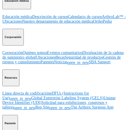
Educación médica
Educación médica
Descripción de cursos
Calendario de cursos
ArthroLab™ -
Ubicaciones
Nuestro departamento de educación médica
OrthoPedia
Corporación
Corporación
Quiénes somos
Eventos comunitarios
Divulgación de la cadena
de suministro global
Ubicaciones
Becas
Seguridad de productos
Gestión de
riesgos y cumplimiento
Patentes
Noticias
SBA Support
open_in_new
Recursos
Línea directa de codificación
eDFUs (Instructions for
Use)
Global Enterprise Labeling System (GELS)
Unique
open_in_new
Device Identifier (UDI)
Solicitud para exhibiciones, congresos y
talleres
Rep Site
The Arthrex Surgeon App
open_in_new
open_in_new
Paciente