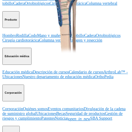
tobillo
Cadera
Ortobiológicos
Cirugía cardiotorácica
Columna vertebral
Producto
Hombro
Rodilla
Codo
Mano y muñeca
Pie y tobillo
Cadera
Ortobiológicos
Cirugía cardiotorácica
Columna vertebral
Imagen y resección
Educación médica
Educación médica
Descripción de cursos
Calendario de cursos
ArthroLab™ -
Ubicaciones
Nuestro departamento de educación médica
OrthoPedia
Corporación
Corporación
Quiénes somos
Eventos comunitarios
Divulgación de la cadena
de suministro global
Ubicaciones
Becas
Seguridad de productos
Gestión de
riesgos y cumplimiento
Patentes
Noticias
SBA Support
open_in_new