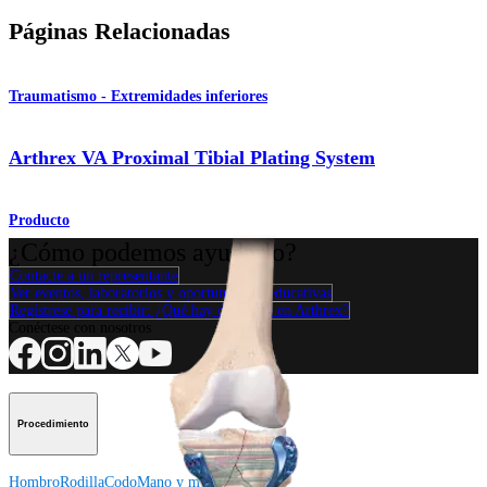
Páginas Relacionadas
Traumatismo - Extremidades inferiores
Arthrex VA Proximal Tibial Plating System
Producto
¿Cómo podemos ayudarlo?
Contacte a un representante
Ver eventos, laboratorios y oportunidades educativas
Regístrese para recibir: ¿Qué hay de nuevo en Arthrex?
Conéctese con nosotros
Procedimiento
Hombro
Rodilla
Codo
Mano y muñeca
Pie y