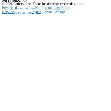
©
2026
Arthrex, Inc. Todos los derechos reservados
v3.56.0
Privacidad
Notificación Legal
Ethics
open_in_new
Helpline
Ayuda
Cookie Settings
open_in_new