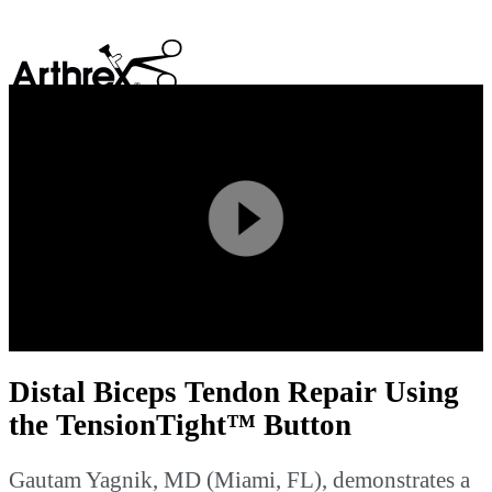
search
Play
Video
Distal Biceps Tendon Repair Using
the TensionTight™ Button
Gautam Yagnik, MD (Miami, FL), demonstrates a