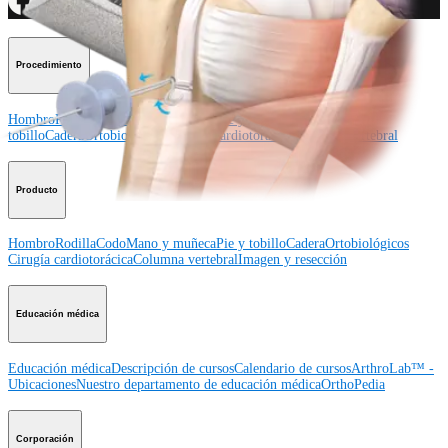
Procedimiento
Hombro
Rodilla
Codo
Mano y muñeca
Pie y
tobillo
Cadera
Ortobiológicos
Cirugía cardiotorácica
Columna vertebral
Producto
Hombro
Rodilla
Codo
Mano y muñeca
Pie y tobillo
Cadera
Ortobiológicos
Cirugía cardiotorácica
Columna vertebral
Imagen y resección
Educación médica
Educación médica
Descripción de cursos
Calendario de cursos
ArthroLab™ -
Ubicaciones
Nuestro departamento de educación médica
OrthoPedia
Corporación