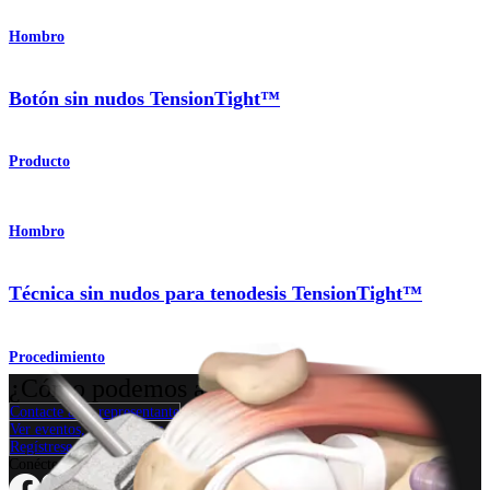
Hombro
Botón sin nudos TensionTight™
Producto
Hombro
Técnica sin nudos para tenodesis TensionTight™
Procedimiento
¿Cómo podemos ayudarlo?
Contacte a un representante
Ver eventos, laboratorios y oportunidades educativas
Regístrese para recibir: ¿Qué hay de nuevo en Arthrex?
Conéctese con nosotros