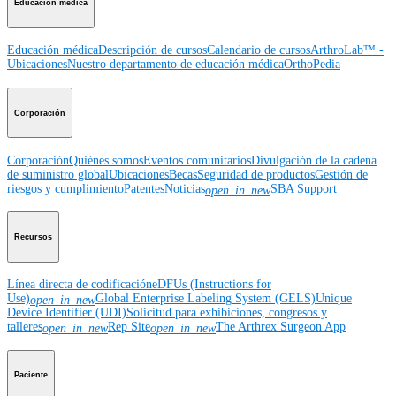
Educación médica
Educación médica
Descripción de cursos
Calendario de cursos
ArthroLab™ -
Ubicaciones
Nuestro departamento de educación médica
OrthoPedia
Corporación
Corporación
Quiénes somos
Eventos comunitarios
Divulgación de la cadena
de suministro global
Ubicaciones
Becas
Seguridad de productos
Gestión de
riesgos y cumplimiento
Patentes
Noticias
SBA Support
open_in_new
Recursos
Línea directa de codificación
eDFUs (Instructions for
Use)
Global Enterprise Labeling System (GELS)
Unique
open_in_new
Device Identifier (UDI)
Solicitud para exhibiciones, congresos y
talleres
Rep Site
The Arthrex Surgeon App
open_in_new
open_in_new
Paciente