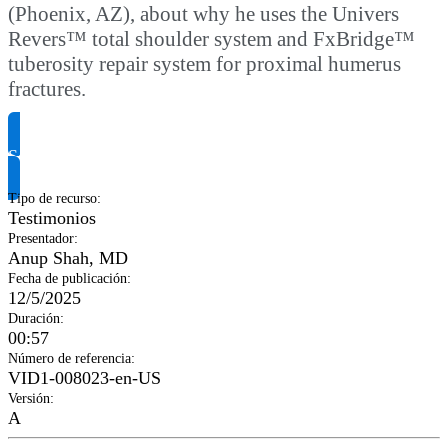
(Phoenix, AZ), about why he uses the Univers
Revers™ total shoulder system and FxBridge™
tuberosity repair system for proximal humerus
fractures.
Solicitar información del producto
Tipo de recurso
:
Testimonios
Presentador
:
Anup Shah, MD
Fecha de publicación
:
12/5/2025
Duración
:
00:57
Número de referencia
:
VID1-008023-en-US
Versión
:
A