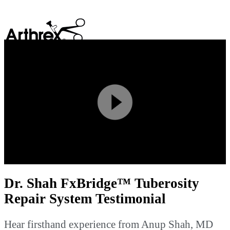
search
Play
Video
Dr. Shah FxBridge™ Tuberosity
Repair System Testimonial
Hear firsthand experience from Anup Shah, MD