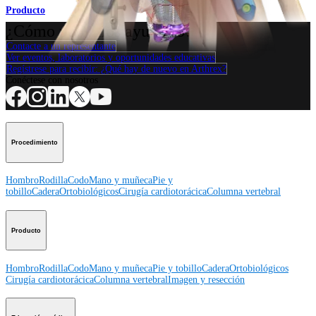
Producto
¿Cómo podemos ayudarlo?
Contacte a un representante
Ver eventos, laboratorios y oportunidades educativas
Regístrese para recibir: ¿Qué hay de nuevo en Arthrex?
Conéctese con nosotros
Procedimiento
Hombro
Rodilla
Codo
Mano y muñeca
Pie y
tobillo
Cadera
Ortobiológicos
Cirugía cardiotorácica
Columna vertebral
Producto
Hombro
Rodilla
Codo
Mano y muñeca
Pie y tobillo
Cadera
Ortobiológicos
Cirugía cardiotorácica
Columna vertebral
Imagen y resección