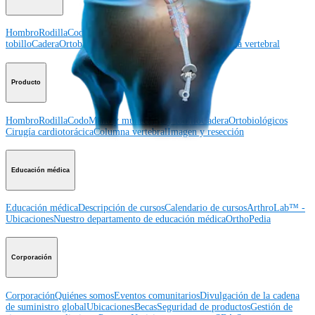
Hombro
Rodilla
Codo
Mano y muñeca
Pie y
tobillo
Cadera
Ortobiológicos
Cirugía cardiotorácica
Columna vertebral
Producto
Hombro
Rodilla
Codo
Mano y muñeca
Pie y tobillo
Cadera
Ortobiológicos
Cirugía cardiotorácica
Columna vertebral
Imagen y resección
Educación médica
Educación médica
Descripción de cursos
Calendario de cursos
ArthroLab™ -
Ubicaciones
Nuestro departamento de educación médica
OrthoPedia
Corporación
Corporación
Quiénes somos
Eventos comunitarios
Divulgación de la cadena
de suministro global
Ubicaciones
Becas
Seguridad de productos
Gestión de