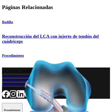
Páginas Relacionadas
Rodilla
Reconstrucción del LCA con injerto de tendón del
cuádriceps
Procedimiento
¿Cómo podemos ayudarlo?
Contacte a un representante
Ver eventos, laboratorios y oportunidades educativas
Regístrese para recibir: ¿Qué hay de nuevo en Arthrex?
Conéctese con nosotros
Procedimiento