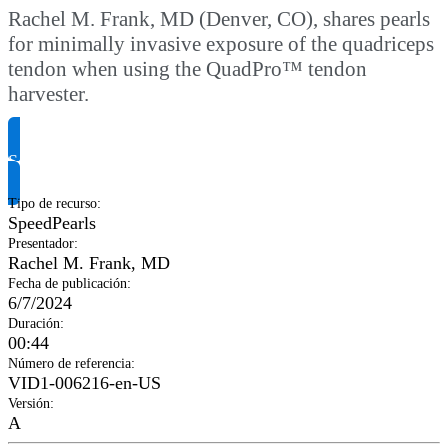
Rachel M. Frank, MD (Denver, CO), shares pearls
for minimally invasive exposure of the quadriceps
tendon when using the QuadPro™ tendon
harvester.
Solicitar información del producto
Tipo de recurso
:
SpeedPearls
Presentador
:
Rachel M. Frank, MD
Fecha de publicación
:
6/7/2024
Duración
:
00:44
Número de referencia
:
VID1-006216-en-US
Versión
:
A