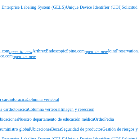
l Enterprise Labeling System (GELS)
Unique Device Identifier (UDI)
Solicitud 
n.com
ArthrexEndoscopicSpine.com
JointPreservatio
open_in_new
open_in_new
nce.com
open_in_new
a cardiotorácica
Columna vertebral
a cardiotorácica
Columna vertebral
Imagen y resección
icaciones
Nuestro departamento de educación médica
OrthoPedia
suministro global
Ubicaciones
Becas
Seguridad de productos
Gestión de riesgos 