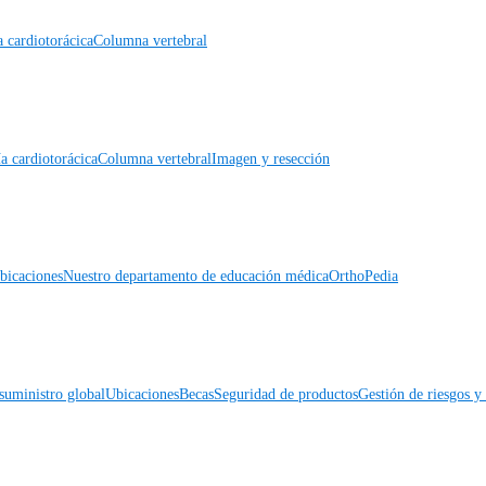
a cardiotorácica
Columna vertebral
a cardiotorácica
Columna vertebral
Imagen y resección
icaciones
Nuestro departamento de educación médica
OrthoPedia
suministro global
Ubicaciones
Becas
Seguridad de productos
Gestión de riesgos 