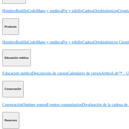
Hombro
Rodilla
Codo
Mano y muñeca
Pie y tobillo
Cadera
Ortobiológicos
Cirugí
Producto
Hombro
Rodilla
Codo
Mano y muñeca
Pie y tobillo
Cadera
Ortobiológicos
Cirugí
Educación médica
Educación médica
Descripción de cursos
Calendario de cursos
ArthroLab™ - Ub
Corporación
Corporación
Quiénes somos
Eventos comunitarios
Divulgación de la cadena de 
Recursos