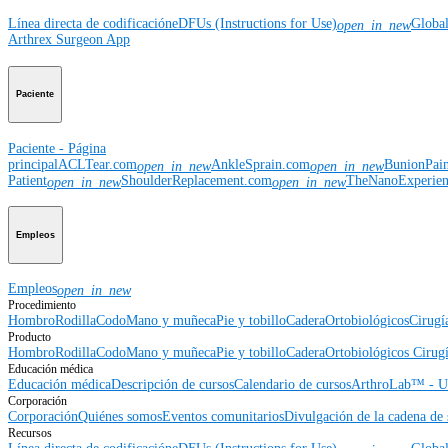
Línea directa de codificación
eDFUs (Instructions for Use)
Globa
open_in_new
Arthrex Surgeon App
Paciente
Paciente - Página
principal
ACLTear.com
AnkleSprain.com
BunionPai
open_in_new
open_in_new
Patient
ShoulderReplacement.com
TheNanoExperie
open_in_new
open_in_new
Empleos
Empleos
open_in_new
Procedimiento
Hombro
Rodilla
Codo
Mano y muñeca
Pie y tobillo
Cadera
Ortobiológicos
Cirugí
Producto
Hombro
Rodilla
Codo
Mano y muñeca
Pie y tobillo
Cadera
Ortobiológicos
Cirugí
Educación médica
Educación médica
Descripción de cursos
Calendario de cursos
ArthroLab™ - Ub
Corporación
Corporación
Quiénes somos
Eventos comunitarios
Divulgación de la cadena de 
Recursos