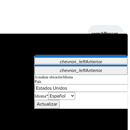
search
Buscar
chevron_left
Anterior
Aplicaciones
chevron_left
Anterior
Vet Systems
OrthoPedia Patient
SAP
Actualizar ubicación/Idioma
País
Supplier Portal
Synergy Imaging & Resection
Idioma*
Actualizar