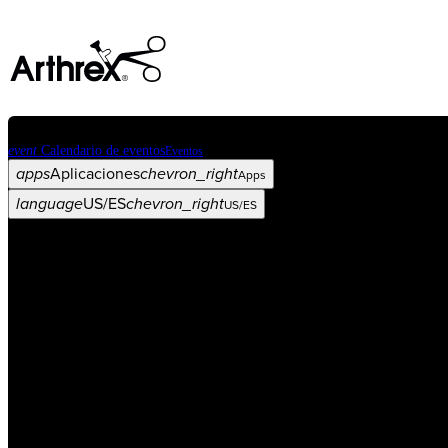
event
Calendario de eventos
Eventos
apps
Aplicaciones
chevron_right
Apps
language
US/ES
chevron_right
US/ES
Categorías
Procedimiento
arrow_drop_down
chevron_right
Producto
arrow_drop_down
chevron_right
Educación médica
arrow_drop_down
chevron_right
Corporación
arrow_drop_down
chevron_right
ASC X
Administradores
arrow_drop_down
chevron_right
Paciente
arrow_drop_down
chevron_right
Recursos
arrow_drop_down
chevron_right