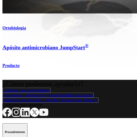
Ortobiología
®
Apósito antimicrobiano JumpStart
Producto
¿Cómo podemos ayudarlo?
Contacte a un representante
Ver eventos, laboratorios y oportunidades educativas
Regístrese para recibir: ¿Qué hay de nuevo en Arthrex?
Conéctese con nosotros
Procedimiento