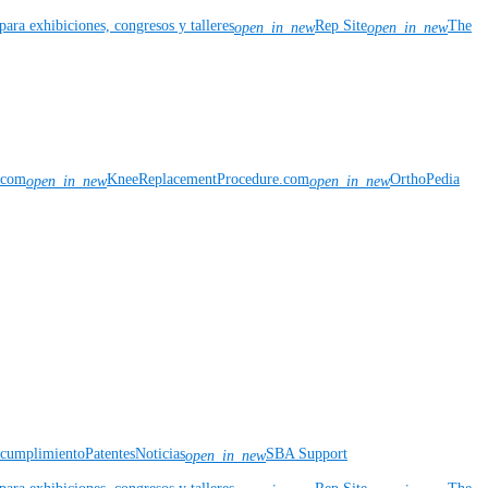
para exhibiciones, congresos y talleres
Rep Site
The
open_in_new
open_in_new
n.com
KneeReplacementProcedure.com
OrthoPedia
open_in_new
open_in_new
y cumplimiento
Patentes
Noticias
SBA Support
open_in_new