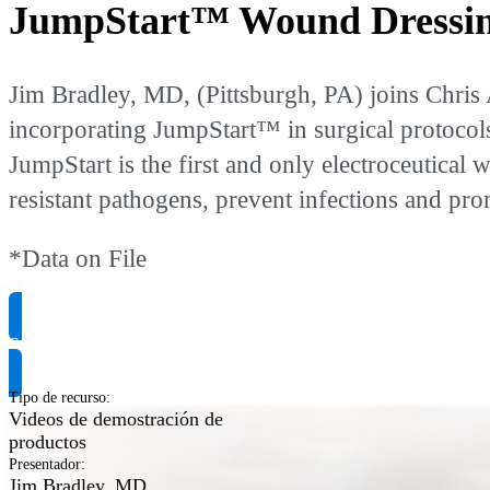
JumpStart™ Wound Dressing
Jim Bradley, MD, (Pittsburgh, PA) joins Chris 
incorporating JumpStart™ in surgical protocols
JumpStart is the first and only electroceutical
resistant pathogens, prevent infections and pr
*Data on File
Solicitar información del producto
Tipo de recurso
:
Videos de demostración de
productos
Presentador
:
Jim Bradley, MD