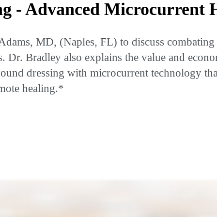
 - Advanced Microcurrent H
Adams, MD, (Naples, FL) to discuss combating th
. Dr. Bradley also explains the value and econo
 wound dressing with microcurrent technology that
omote healing.*