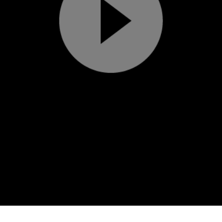
Play
Video