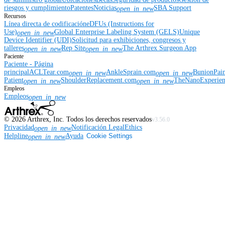
riesgos y cumplimiento
Patentes
Noticias
SBA Support
open_in_new
Recursos
Línea directa de codificación
eDFUs (Instructions for
Use)
Global Enterprise Labeling System (GELS)
Unique
open_in_new
Device Identifier (UDI)
Solicitud para exhibiciones, congresos y
talleres
Rep Site
The Arthrex Surgeon App
open_in_new
open_in_new
Paciente
Paciente - Página
principal
ACLTear.com
AnkleSprain.com
BunionPai
open_in_new
open_in_new
Patient
ShoulderReplacement.com
TheNanoExperie
open_in_new
open_in_new
Empleos
Empleos
open_in_new
©
2026
Arthrex, Inc. Todos los derechos reservados
v3.56.0
Privacidad
Notificación Legal
Ethics
open_in_new
Helpline
Ayuda
Cookie Settings
open_in_new