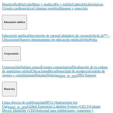
Hombro
Rodilla
Codo
Mano y muñeca
Pie y tobillo
Cadera
Ortobiológicos
Cirugía cardiotorácica
Columna vertebral
Imagen y resección
Educación médica
Educación médica
Descripción de cursos
Calendario de cursos
ArthroLab™ -
Ubicaciones
Nuestro departamento de educación médica
OrthoPedia
Corporación
Corporación
Quiénes somos
Eventos comunitarios
Divulgación de la cadena
de suministro global
Ubicaciones
Becas
Seguridad de productos
Gestión de
riesgos y cumplimiento
Patentes
Noticias
SBA Support
open_in_new
Recursos
Línea directa de codificación
eDFUs (Instructions for
Use)
Global Enterprise Labeling System (GELS)
Unique
open_in_new
Device Identifier (UDI)
Solicitud para exhibiciones, congresos y