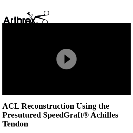
search
Play
Video
ACL Reconstruction Using the
Presutured SpeedGraft® Achilles
Tendon