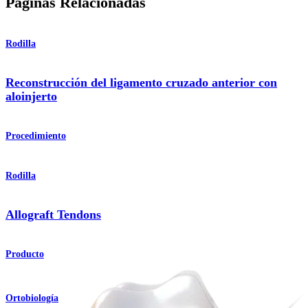
Páginas Relacionadas
Rodilla
Reconstrucción del ligamento cruzado anterior con
aloinjerto
Procedimiento
Rodilla
Allograft Tendons
Producto
Ortobiología