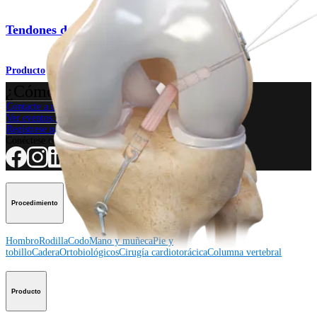
Tendones de aloinjerto
Producto
¿Cómo podemos ayudarlo?
Contacte a un representante
Ver eventos, laboratorios y oportunidades educativas
Regístrese para recibir: ¿Qué hay de nuevo en Arthrex?
Conéctese con nosotros
Procedimiento
Hombro
Rodilla
Codo
Mano y muñeca
Pie y
tobillo
Cadera
Ortobiológicos
Cirugía cardiotorácica
Columna vertebral
Producto