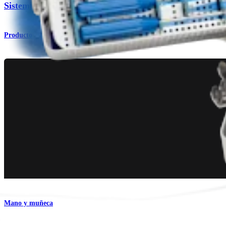
Sistema de placas de titanio para muñeca
Producto
Mano y muñeca