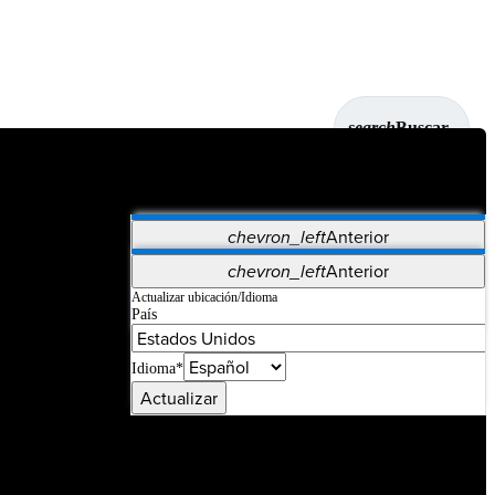
search
Buscar
chevron_left
Anterior
Aplicaciones
chevron_left
Anterior
Vet Systems
OrthoPedia Patient
SAP
Actualizar ubicación/Idioma
País
Supplier Portal
Synergy Imaging & Resection
Idioma*
Actualizar