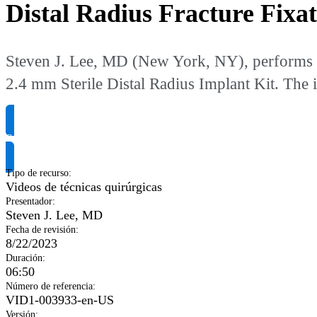
Distal Radius Fracture Fixat
Steven J. Lee, MD (New York, NY), performs a d
2.4 mm Sterile Distal Radius Implant Kit. The i
Solicitar información del producto
Tipo de recurso
:
Videos de técnicas quirúrgicas
Presentador
:
Steven J. Lee, MD
Fecha de revisión
:
8/22/2023
Duración
:
06:50
Número de referencia
:
VID1-003933-en-US
Versión
: