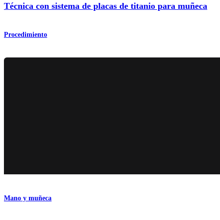
Técnica con sistema de placas de titanio para muñeca
Procedimiento
Mano y muñeca