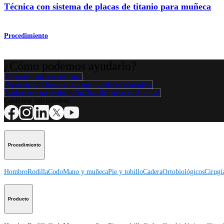
Técnica con sistema de placas de titanio para muñeca
Procedimiento
¿Cómo podemos ayudarlo?
Contacte a un representante
Ver eventos, laboratorios y oportunidades educativas
Regístrese para recibir: ¿Qué hay de nuevo en Arthrex?
Conéctese con nosotros
Procedimiento
Hombro
Rodilla
Codo
Mano y muñeca
Pie y tobillo
Cadera
Ortobiológicos
Cirugí
Producto