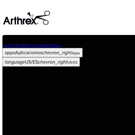
event
Calendario de eventos
Eventos
apps
Aplicaciones
chevron_right
Apps
language
US/ES
chevron_right
US/ES
Categorías
Procedimiento
arrow_drop_down
chevron_right
Producto
arrow_drop_down
chevron_right
Educación médica
arrow_drop_down
chevron_right
Corporación
arrow_drop_down
chevron_right
ASC X
Administradores
arrow_drop_down
chevron_right
Paciente
arrow_drop_down
chevron_right