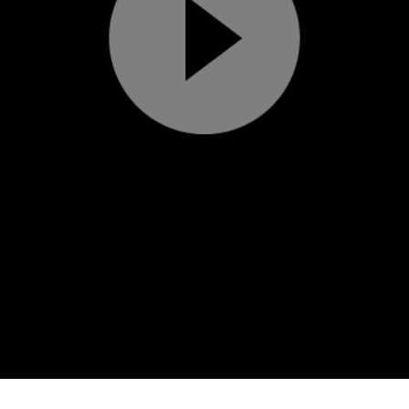
Play
Video