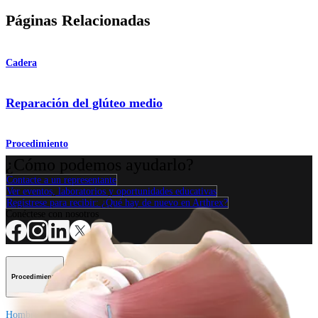
Páginas Relacionadas
Cadera
Reparación del glúteo medio
Procedimiento
¿Cómo podemos ayudarlo?
Contacte a un representante
Ver eventos, laboratorios y oportunidades educativas
Regístrese para recibir: ¿Qué hay de nuevo en Arthrex?
Conéctese con nosotros
Procedimiento
Hombro
Rodilla
Codo
Mano y muñeca
Pie y