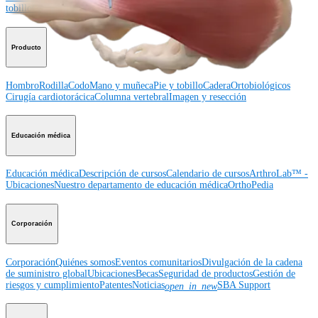
tobillo
Cadera
Ortobiológicos
Cirugía cardiotorácica
Columna vertebral
Producto
Hombro
Rodilla
Codo
Mano y muñeca
Pie y tobillo
Cadera
Ortobiológicos
Cirugía cardiotorácica
Columna vertebral
Imagen y resección
Educación médica
Educación médica
Descripción de cursos
Calendario de cursos
ArthroLab™ -
Ubicaciones
Nuestro departamento de educación médica
OrthoPedia
Corporación
Corporación
Quiénes somos
Eventos comunitarios
Divulgación de la cadena
de suministro global
Ubicaciones
Becas
Seguridad de productos
Gestión de
riesgos y cumplimiento
Patentes
Noticias
SBA Support
open_in_new