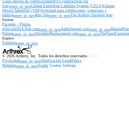
Línea directa de codificación
eDFUs (Instructions for
Use)
Global Enterprise Labeling System (GELS)
Unique
open_in_new
Device Identifier (UDI)
Solicitud para exhibiciones, congresos y
talleres
Rep Site
The Arthrex Surgeon App
open_in_new
open_in_new
Paciente
Paciente - Página
principal
ACLTear.com
AnkleSprain.com
BunionPai
open_in_new
open_in_new
Patient
ShoulderReplacement.com
TheNanoExperie
open_in_new
open_in_new
Empleos
Empleos
open_in_new
©
2026
Arthrex, Inc. Todos los derechos reservados
v3.56.0
Privacidad
Notificación Legal
Ethics
open_in_new
Helpline
Ayuda
Cookie Settings
open_in_new