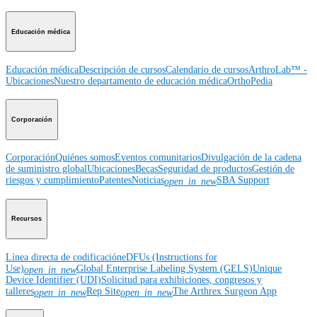
Educación médica
Educación médica
Descripción de cursos
Calendario de cursos
ArthroLab™ -
Ubicaciones
Nuestro departamento de educación médica
OrthoPedia
Corporación
Corporación
Quiénes somos
Eventos comunitarios
Divulgación de la cadena
de suministro global
Ubicaciones
Becas
Seguridad de productos
Gestión de
riesgos y cumplimiento
Patentes
Noticias
SBA Support
open_in_new
Recursos
Línea directa de codificación
eDFUs (Instructions for
Use)
Global Enterprise Labeling System (GELS)
Unique
open_in_new
Device Identifier (UDI)
Solicitud para exhibiciones, congresos y
talleres
Rep Site
The Arthrex Surgeon App
open_in_new
open_in_new