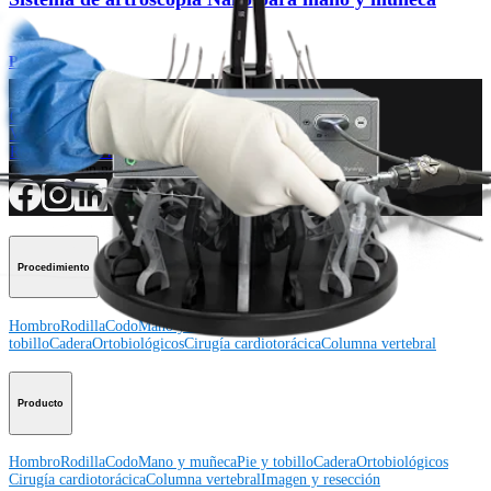
Producto
¿Cómo podemos ayudarlo?
Contacte a un representante
Ver eventos, laboratorios y oportunidades educativas
Regístrese para recibir: ¿Qué hay de nuevo en Arthrex?
Conéctese con nosotros
Procedimiento
Hombro
Rodilla
Codo
Mano y muñeca
Pie y
tobillo
Cadera
Ortobiológicos
Cirugía cardiotorácica
Columna vertebral
Producto
Hombro
Rodilla
Codo
Mano y muñeca
Pie y tobillo
Cadera
Ortobiológicos
Cirugía cardiotorácica
Columna vertebral
Imagen y resección