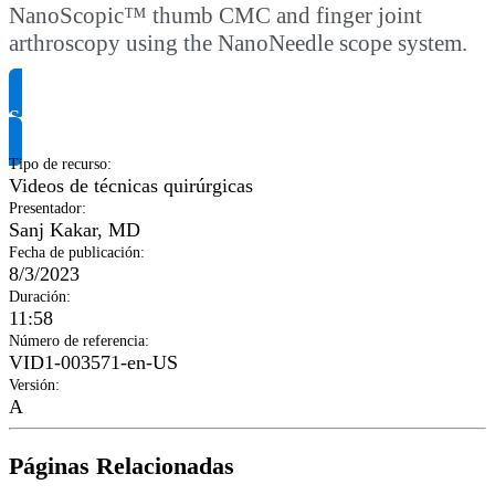
NanoScopic™ thumb CMC and finger joint
arthroscopy using the NanoNeedle scope system.
Solicitar información del producto
Tipo de recurso
:
Videos de técnicas quirúrgicas
Presentador
:
Sanj Kakar, MD
Fecha de publicación
:
8/3/2023
Duración
:
11:58
Número de referencia
:
VID1-003571-en-US
Versión
:
A
Páginas Relacionadas