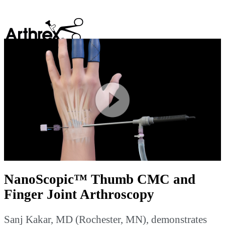
search
Play
Video
NanoScopic™ Thumb CMC and
Finger Joint Arthroscopy
Sanj Kakar, MD (Rochester, MN), demonstrates