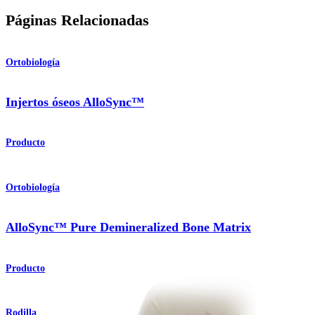
Páginas Relacionadas
Ortobiología
Injertos óseos AlloSync™
Producto
Ortobiología
AlloSync™ Pure Demineralized Bone Matrix
Producto
Rodilla