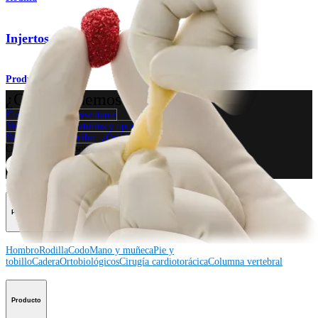
Injertos óseos AlloSync™
Producto
¿Cómo podemos ayudarlo?
Contacte a un representante
Ver eventos, laboratorios y oportunidades educativas
Regístrese para recibir: ¿Qué hay de nuevo en Arthrex?
Conéctese con nosotros
Procedimiento
Hombro
Rodilla
Codo
Mano y muñeca
Pie y
tobillo
Cadera
Ortobiológicos
Cirugía cardiotorácica
Columna vertebral
Producto