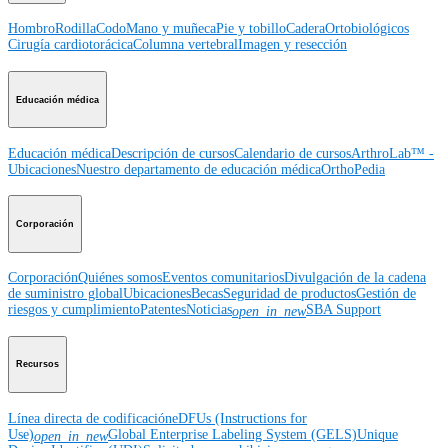
Hombro
Rodilla
Codo
Mano y muñeca
Pie y tobillo
Cadera
Ortobiológicos
Cirugía cardiotorácica
Columna vertebral
Imagen y resección
Educación médica
Educación médica
Descripción de cursos
Calendario de cursos
ArthroLab™ -
Ubicaciones
Nuestro departamento de educación médica
OrthoPedia
Corporación
Corporación
Quiénes somos
Eventos comunitarios
Divulgación de la cadena
de suministro global
Ubicaciones
Becas
Seguridad de productos
Gestión de
riesgos y cumplimiento
Patentes
Noticias
SBA Support
open_in_new
Recursos
Línea directa de codificación
eDFUs (Instructions for
Use)
Global Enterprise Labeling System (GELS)
Unique
open_in_new