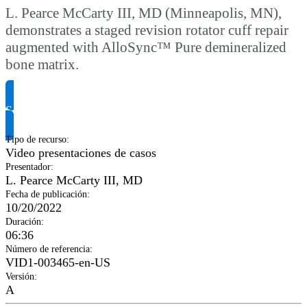
L. Pearce McCarty III, MD (Minneapolis, MN),
demonstrates a staged revision rotator cuff repair
augmented with AlloSync™ Pure demineralized
bone matrix.
Solicitar información del producto
Tipo de recurso
:
Video presentaciones de casos
Presentador
:
L. Pearce McCarty III, MD
Fecha de publicación
:
10/20/2022
Duración
:
06:36
Número de referencia
:
VID1-003465-en-US
Versión
:
A