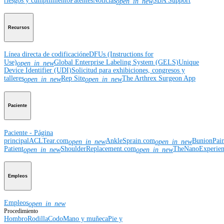
riesgos y cumplimiento
Patentes
Noticias
SBA Support
open_in_new
Recursos
Línea directa de codificación
eDFUs (Instructions for
Use)
Global Enterprise Labeling System (GELS)
Unique
open_in_new
Device Identifier (UDI)
Solicitud para exhibiciones, congresos y
talleres
Rep Site
The Arthrex Surgeon App
open_in_new
open_in_new
Paciente
Paciente - Página
principal
ACLTear.com
AnkleSprain.com
BunionPai
open_in_new
open_in_new
Patient
ShoulderReplacement.com
TheNanoExperie
open_in_new
open_in_new
Empleos
Empleos
open_in_new
Procedimiento
Hombro
Rodilla
Codo
Mano y muñeca
Pie y