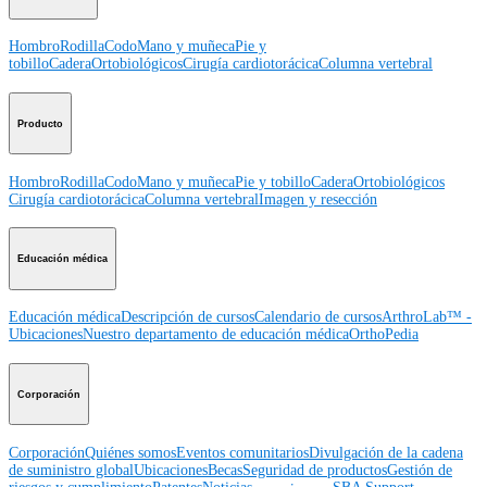
Hombro
Rodilla
Codo
Mano y muñeca
Pie y
tobillo
Cadera
Ortobiológicos
Cirugía cardiotorácica
Columna vertebral
Producto
Hombro
Rodilla
Codo
Mano y muñeca
Pie y tobillo
Cadera
Ortobiológicos
Cirugía cardiotorácica
Columna vertebral
Imagen y resección
Educación médica
Educación médica
Descripción de cursos
Calendario de cursos
ArthroLab™ -
Ubicaciones
Nuestro departamento de educación médica
OrthoPedia
Corporación
Corporación
Quiénes somos
Eventos comunitarios
Divulgación de la cadena
de suministro global
Ubicaciones
Becas
Seguridad de productos
Gestión de