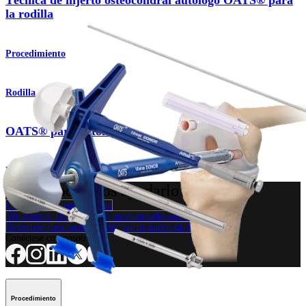
Técnica de injerto osteocondral autólogo OATS® para
la rodilla
Procedimiento
Rodilla
OATS® para autoinjerto
Producto
¿Cómo podemos ayudarlo?
Contacte a un representante
Ver eventos, laboratorios y oportunidades educativas
Regístrese para recibir: ¿Qué hay de nuevo en Arthrex?
Conéctese con nosotros
Procedimiento