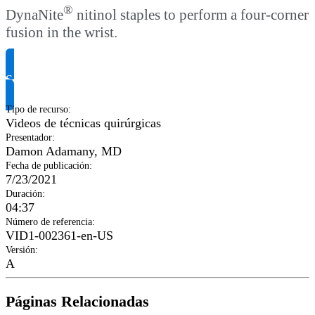
®
DynaNite
nitinol staples to perform a four-corner
fusion in the wrist.
Solicitar información del producto
Tipo de recurso
:
Videos de técnicas quirúrgicas
Presentador
:
Damon Adamany, MD
Fecha de publicación
:
7/23/2021
Duración
:
04:37
Número de referencia
:
VID1-002361-en-US
Versión
:
A
Páginas Relacionadas