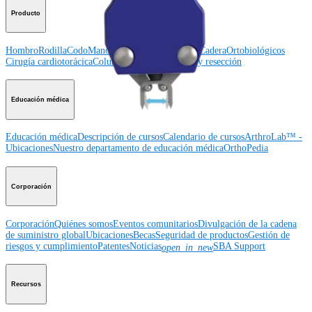
Producto
Hombro
Rodilla
Codo
Mano y muñeca
Pie y tobillo
Cadera
Ortobiológicos
Cirugía cardiotorácica
Columna vertebral
Imagen y resección
Educación médica
Educación médica
Descripción de cursos
Calendario de cursos
ArthroLab™ -
Ubicaciones
Nuestro departamento de educación médica
OrthoPedia
Corporación
Corporación
Quiénes somos
Eventos comunitarios
Divulgación de la cadena
de suministro global
Ubicaciones
Becas
Seguridad de productos
Gestión de
riesgos y cumplimiento
Patentes
Noticias
SBA Support
open_in_new
Recursos