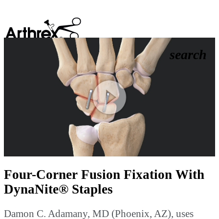
search
Play
Video
Four-Corner Fusion Fixation With
DynaNite® Staples
Damon C. Adamany, MD (Phoenix, AZ), uses