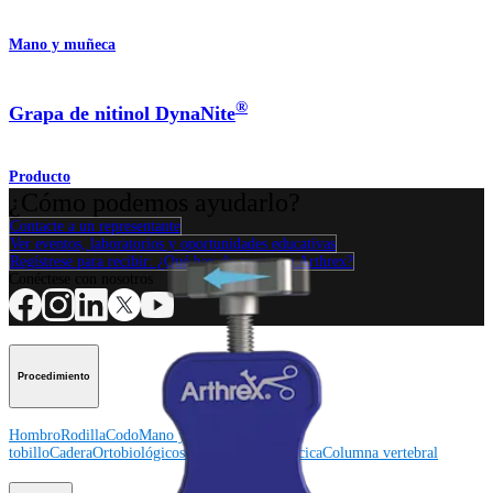
Mano y muñeca
®
Grapa de nitinol DynaNite
Producto
¿Cómo podemos ayudarlo?
Contacte a un representante
Ver eventos, laboratorios y oportunidades educativas
Regístrese para recibir: ¿Qué hay de nuevo en Arthrex?
Conéctese con nosotros
Procedimiento
Hombro
Rodilla
Codo
Mano y muñeca
Pie y
tobillo
Cadera
Ortobiológicos
Cirugía cardiotorácica
Columna vertebral