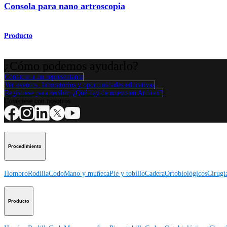
Consola para nano artroscopia
Producto
¿Cómo podemos ayudarlo?
Contacte a un representante
Ver eventos, laboratorios y oportunidades educativas
Regístrese para recibir: ¿Qué hay de nuevo en Arthrex?
Conéctese con nosotros
Procedimiento
Hombro
Rodilla
Codo
Mano y muñeca
Pie y tobillo
Cadera
Ortobiológicos
Cirugí
Producto