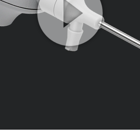
Play
Video