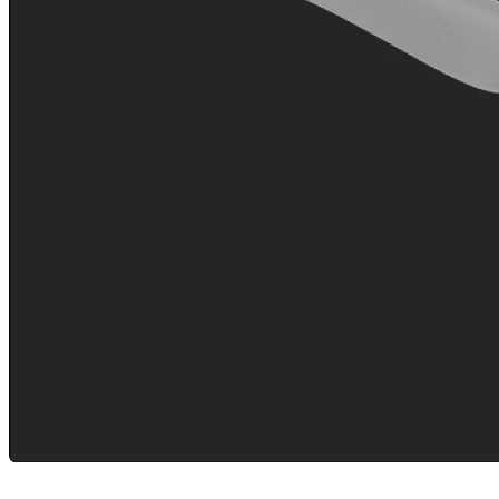
Empleos
open_in_new
Adicional
arrow_drop_down
chevron_right