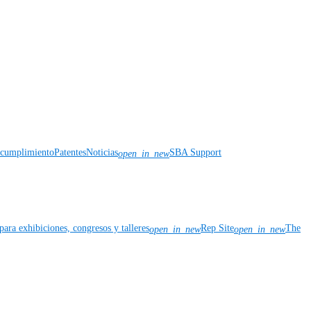
y cumplimiento
Patentes
Noticias
SBA Support
open_in_new
para exhibiciones, congresos y talleres
Rep Site
The
open_in_new
open_in_new