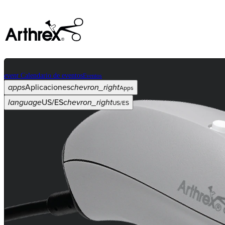
event
Calendario de eventos
Eventos
apps
Aplicaciones
chevron_right
Apps
language
US/ES
chevron_right
US/ES
Categorías
Procedimiento
arrow_drop_down
chevron_right
Producto
arrow_drop_down
chevron_right
Educación médica
arrow_drop_down
chevron_right
Corporación
arrow_drop_down
chevron_right
ASC X
Administradores
arrow_drop_down
chevron_right
Paciente
arrow_drop_down
chevron_right
Recursos
arrow_drop_down
chevron_right