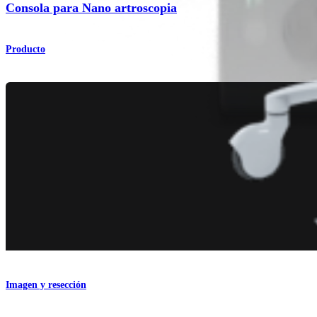
Consola para Nano artroscopia
Producto
Imagen y resección