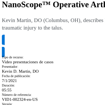
NanoScope™ Operative Arth
Kevin Martin, DO (Columbus, OH), describes h
traumatic injury to the talus.
Solicitar información del producto
Tipo de recurso
:
Video presentaciones de casos
Presentador
:
Kevin D. Martin, DO
Fecha de publicación
:
7/1/2021
Duración
:
05:55
Número de referencia
:
VID1-002324-en-US
Versión
: