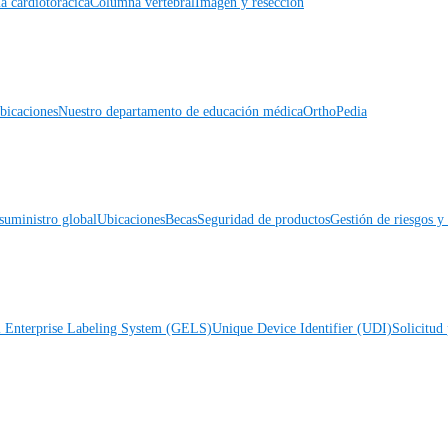
a cardiotorácica
Columna vertebral
Imagen y resección
icaciones
Nuestro departamento de educación médica
OrthoPedia
suministro global
Ubicaciones
Becas
Seguridad de productos
Gestión de riesgos 
l Enterprise Labeling System (GELS)
Unique Device Identifier (UDI)
Solicitud 