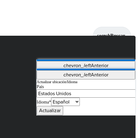
search
Buscar
chevron_left
Anterior
Aplicaciones
chevron_left
Anterior
Vet Systems
OrthoPedia Patient
SAP
Actualizar ubicación/Idioma
País
Supplier Portal
Synergy Imaging & Resection
Idioma*
Actualizar