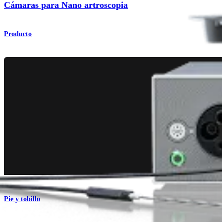
Cámaras para Nano artroscopia
Producto
Pie y tobillo