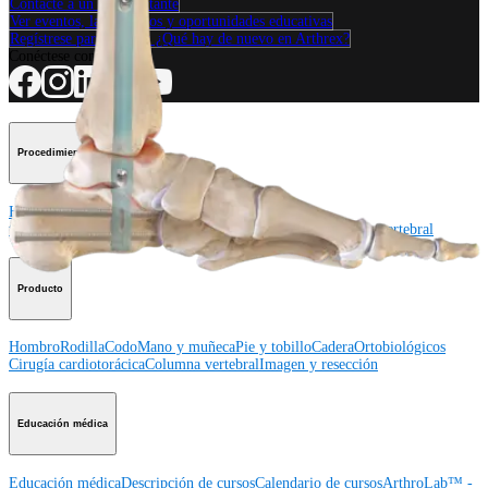
Contacte a un representante
Ver eventos, laboratorios y oportunidades educativas
Regístrese para recibir: ¿Qué hay de nuevo en Arthrex?
Conéctese con nosotros
Procedimiento
Hombro
Rodilla
Codo
Mano y muñeca
Pie y
tobillo
Cadera
Ortobiológicos
Cirugía cardiotorácica
Columna vertebral
Producto
Hombro
Rodilla
Codo
Mano y muñeca
Pie y tobillo
Cadera
Ortobiológicos
Cirugía cardiotorácica
Columna vertebral
Imagen y resección
Educación médica
Educación médica
Descripción de cursos
Calendario de cursos
ArthroLab™ -