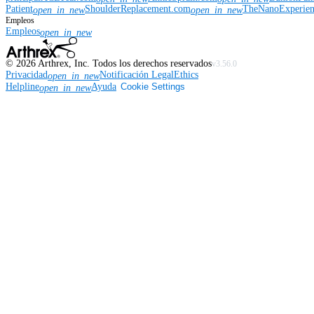
Patient
ShoulderReplacement.com
TheNanoExperie
open_in_new
open_in_new
Empleos
Empleos
open_in_new
©
2026
Arthrex, Inc. Todos los derechos reservados
v3.56.0
Privacidad
Notificación Legal
Ethics
open_in_new
Helpline
Ayuda
Cookie Settings
open_in_new