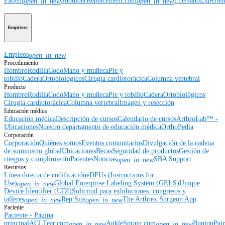
Patient
ShoulderReplacement.com
TheNanoExperie
open_in_new
open_in_new
Empleos
Empleos
open_in_new
Procedimiento
Hombro
Rodilla
Codo
Mano y muñeca
Pie y
tobillo
Cadera
Ortobiológicos
Cirugía cardiotorácica
Columna vertebral
Producto
Hombro
Rodilla
Codo
Mano y muñeca
Pie y tobillo
Cadera
Ortobiológicos
Cirugía cardiotorácica
Columna vertebral
Imagen y resección
Educación médica
Educación médica
Descripción de cursos
Calendario de cursos
ArthroLab™ -
Ubicaciones
Nuestro departamento de educación médica
OrthoPedia
Corporación
Corporación
Quiénes somos
Eventos comunitarios
Divulgación de la cadena
de suministro global
Ubicaciones
Becas
Seguridad de productos
Gestión de
riesgos y cumplimiento
Patentes
Noticias
SBA Support
open_in_new
Recursos
Línea directa de codificación
eDFUs (Instructions for
Use)
Global Enterprise Labeling System (GELS)
Unique
open_in_new
Device Identifier (UDI)
Solicitud para exhibiciones, congresos y
talleres
Rep Site
The Arthrex Surgeon App
open_in_new
open_in_new
Paciente
Paciente - Página
principal
ACLTear.com
AnkleSprain.com
BunionPai
open_in_new
open_in_new