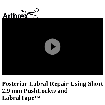
search
Play
Video
Posterior Labral Repair Using Short
2.9 mm PushLock® and
LabralTape™