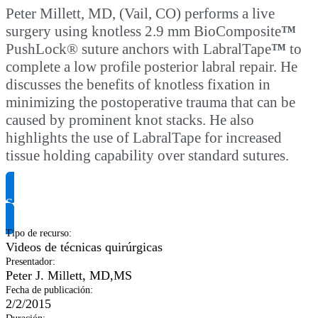
Peter Millett, MD, (Vail, CO) performs a live
surgery using knotless 2.9 mm BioComposite
™
PushLock® suture anchors with LabralTape
™
to
complete a low profile posterior labral repair. He
discusses the benefits of knotless fixation in
minimizing the postoperative trauma that can be
caused by prominent knot stacks. He also
highlights the use of LabralTape for increased
tissue holding capability over standard sutures.
Solicitar información del producto
Tipo de recurso
:
Videos de técnicas quirúrgicas
Presentador
:
Peter J. Millett, MD,MS
Fecha de publicación
:
2/2/2015