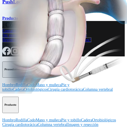
®
PushLock
Producto
¿Cómo podemos ayudarlo?
Contacte a un representante
Ver eventos, laboratorios y oportunidades educativas
Regístrese para recibir: ¿Qué hay de nuevo en Arthrex?
Conéctese con nosotros
Procedimiento
Hombro
Rodilla
Codo
Mano y muñeca
Pie y
tobillo
Cadera
Ortobiológicos
Cirugía cardiotorácica
Columna vertebral
Producto
Hombro
Rodilla
Codo
Mano y muñeca
Pie y tobillo
Cadera
Ortobiológicos
Cirugía cardiotorácica
Columna vertebral
Imagen y resección