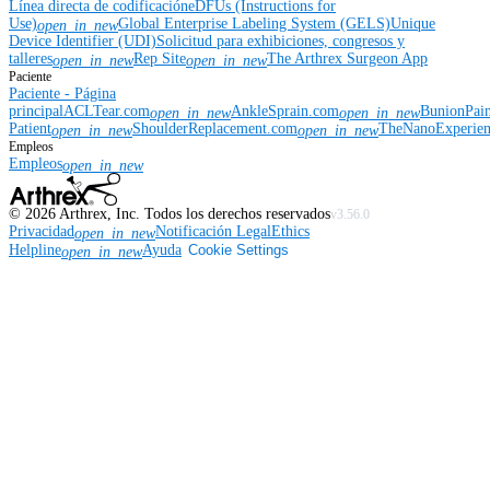
Línea directa de codificación
eDFUs (Instructions for
Use)
Global Enterprise Labeling System (GELS)
Unique
open_in_new
Device Identifier (UDI)
Solicitud para exhibiciones, congresos y
talleres
Rep Site
The Arthrex Surgeon App
open_in_new
open_in_new
Paciente
Paciente - Página
principal
ACLTear.com
AnkleSprain.com
BunionPai
open_in_new
open_in_new
Patient
ShoulderReplacement.com
TheNanoExperie
open_in_new
open_in_new
Empleos
Empleos
open_in_new
©
2026
Arthrex, Inc. Todos los derechos reservados
v3.56.0
Privacidad
Notificación Legal
Ethics
open_in_new
Helpline
Ayuda
Cookie Settings
open_in_new