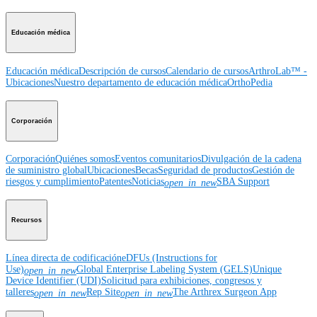
Educación médica
Educación médica
Descripción de cursos
Calendario de cursos
ArthroLab™ -
Ubicaciones
Nuestro departamento de educación médica
OrthoPedia
Corporación
Corporación
Quiénes somos
Eventos comunitarios
Divulgación de la cadena
de suministro global
Ubicaciones
Becas
Seguridad de productos
Gestión de
riesgos y cumplimiento
Patentes
Noticias
SBA Support
open_in_new
Recursos
Línea directa de codificación
eDFUs (Instructions for
Use)
Global Enterprise Labeling System (GELS)
Unique
open_in_new
Device Identifier (UDI)
Solicitud para exhibiciones, congresos y
talleres
Rep Site
The Arthrex Surgeon App
open_in_new
open_in_new