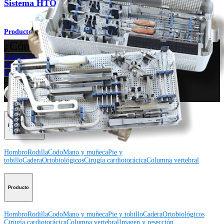
Sistema HTO iBalance™
Producto
¿Cómo podemos ayudarlo?
Contacte a un representante
Ver eventos, laboratorios y oportunidades educativas
Regístrese para recibir: ¿Qué hay de nuevo en Arthrex?
Conéctese con nosotros
Procedimiento
Hombro
Rodilla
Codo
Mano y muñeca
Pie y
tobillo
Cadera
Ortobiológicos
Cirugía cardiotorácica
Columna vertebral
Producto
Hombro
Rodilla
Codo
Mano y muñeca
Pie y tobillo
Cadera
Ortobiológicos
Cirugía cardiotorácica
Columna vertebral
Imagen y resección