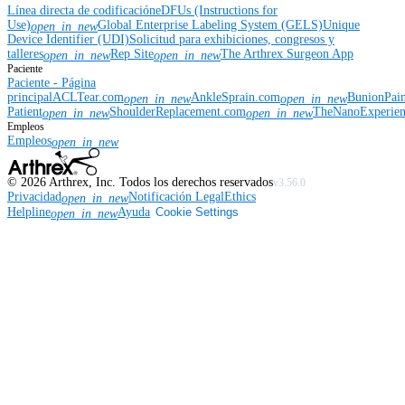
Línea directa de codificación
eDFUs (Instructions for
Use)
Global Enterprise Labeling System (GELS)
Unique
open_in_new
Device Identifier (UDI)
Solicitud para exhibiciones, congresos y
talleres
Rep Site
The Arthrex Surgeon App
open_in_new
open_in_new
Paciente
Paciente - Página
principal
ACLTear.com
AnkleSprain.com
BunionPai
open_in_new
open_in_new
Patient
ShoulderReplacement.com
TheNanoExperie
open_in_new
open_in_new
Empleos
Empleos
open_in_new
©
2026
Arthrex, Inc. Todos los derechos reservados
v3.56.0
Privacidad
Notificación Legal
Ethics
open_in_new
Helpline
Ayuda
Cookie Settings
open_in_new