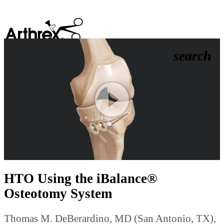
search
Play
Video
HTO Using the iBalance®
Osteotomy System
Thomas M. DeBerardino, MD (San Antonio, TX),