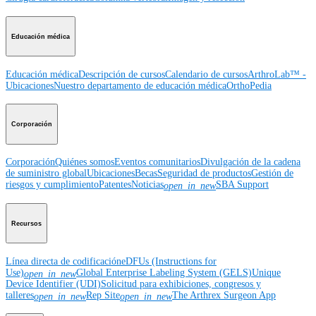
Educación médica
Educación médica
Descripción de cursos
Calendario de cursos
ArthroLab™ -
Ubicaciones
Nuestro departamento de educación médica
OrthoPedia
Corporación
Corporación
Quiénes somos
Eventos comunitarios
Divulgación de la cadena
de suministro global
Ubicaciones
Becas
Seguridad de productos
Gestión de
riesgos y cumplimiento
Patentes
Noticias
SBA Support
open_in_new
Recursos
Línea directa de codificación
eDFUs (Instructions for
Use)
Global Enterprise Labeling System (GELS)
Unique
open_in_new
Device Identifier (UDI)
Solicitud para exhibiciones, congresos y
talleres
Rep Site
The Arthrex Surgeon App
open_in_new
open_in_new