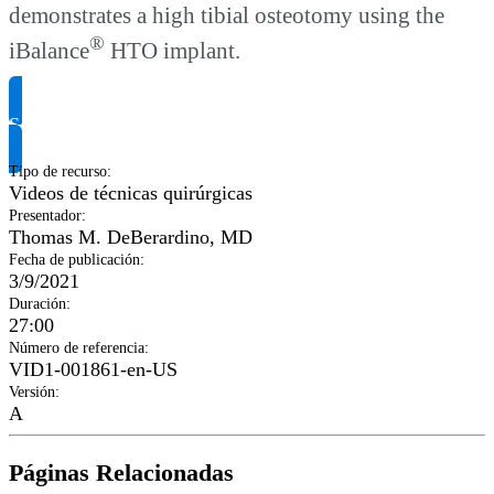
demonstrates a high tibial osteotomy using the
®
iBalance
HTO implant.
Solicitar información del producto
Tipo de recurso
:
Videos de técnicas quirúrgicas
Presentador
:
Thomas M. DeBerardino, MD
Fecha de publicación
:
3/9/2021
Duración
:
27:00
Número de referencia
:
VID1-001861-en-US
Versión
:
A
Páginas Relacionadas