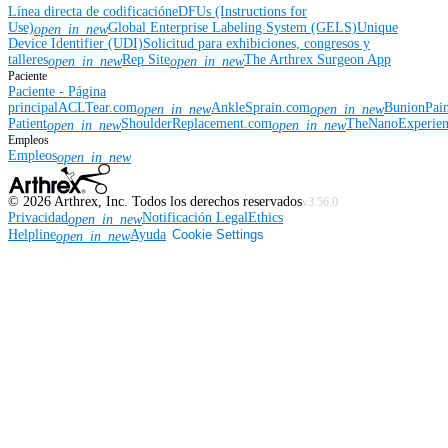
Línea directa de codificación
eDFUs (Instructions for
Use)
Global Enterprise Labeling System (GELS)
Unique
open_in_new
Device Identifier (UDI)
Solicitud para exhibiciones, congresos y
talleres
Rep Site
The Arthrex Surgeon App
open_in_new
open_in_new
Paciente
Paciente - Página
principal
ACLTear.com
AnkleSprain.com
BunionPai
open_in_new
open_in_new
Patient
ShoulderReplacement.com
TheNanoExperie
open_in_new
open_in_new
Empleos
Empleos
open_in_new
©
2026
Arthrex, Inc. Todos los derechos reservados
v3.56.0
Privacidad
Notificación Legal
Ethics
open_in_new
Helpline
Ayuda
Cookie Settings
open_in_new