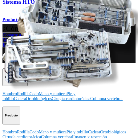
Sistema HTO iBalance™
Producto
¿Cómo podemos ayudarlo?
Contacte a un representante
Ver eventos, laboratorios y oportunidades educativas
Regístrese para recibir: ¿Qué hay de nuevo en Arthrex?
Conéctese con nosotros
Procedimiento
Hombro
Rodilla
Codo
Mano y muñeca
Pie y
tobillo
Cadera
Ortobiológicos
Cirugía cardiotorácica
Columna vertebral
Producto
Hombro
Rodilla
Codo
Mano y muñeca
Pie y tobillo
Cadera
Ortobiológicos
Cirugía cardiotorácica
Columna vertebral
Imagen y resección