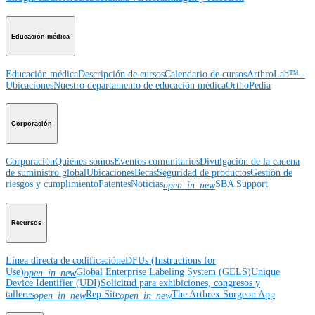
Educación médica
Educación médica
Descripción de cursos
Calendario de cursos
ArthroLab™ -
Ubicaciones
Nuestro departamento de educación médica
OrthoPedia
Corporación
Corporación
Quiénes somos
Eventos comunitarios
Divulgación de la cadena
de suministro global
Ubicaciones
Becas
Seguridad de productos
Gestión de
riesgos y cumplimiento
Patentes
Noticias
SBA Support
open_in_new
Recursos
Línea directa de codificación
eDFUs (Instructions for
Use)
Global Enterprise Labeling System (GELS)
Unique
open_in_new
Device Identifier (UDI)
Solicitud para exhibiciones, congresos y
talleres
Rep Site
The Arthrex Surgeon App
open_in_new
open_in_new