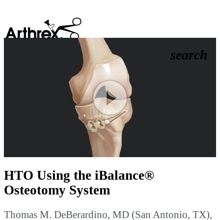
search
Play
Video
HTO Using the iBalance®
Osteotomy System
Thomas M. DeBerardino, MD (San Antonio, TX),