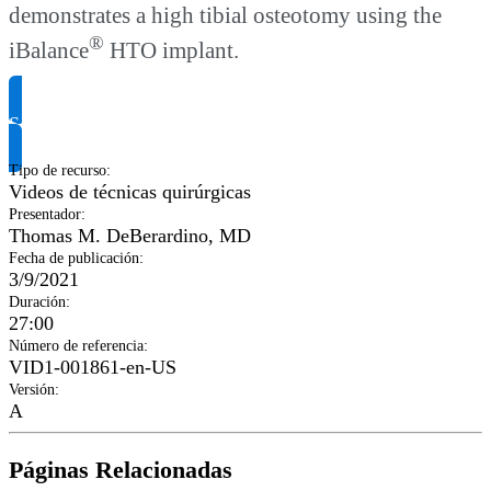
demonstrates a high tibial osteotomy using the
®
iBalance
HTO implant.
Solicitar información del producto
Tipo de recurso
:
Videos de técnicas quirúrgicas
Presentador
:
Thomas M. DeBerardino, MD
Fecha de publicación
:
3/9/2021
Duración
:
27:00
Número de referencia
:
VID1-001861-en-US
Versión
:
A
Páginas Relacionadas