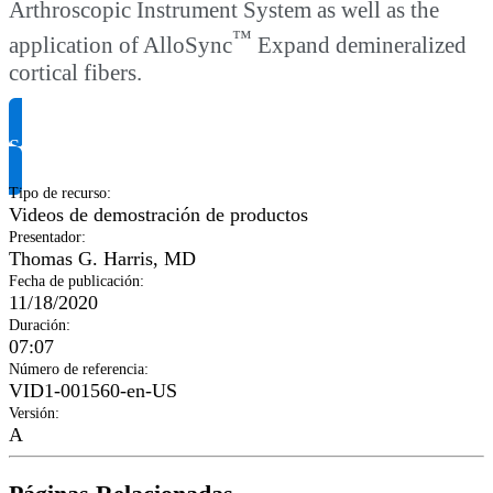
Arthroscopic Instrument System as well as the
™
application of AlloSync
Expand demineralized
cortical fibers.
Solicitar información del producto
Tipo de recurso
:
Videos de demostración de productos
Presentador
:
Thomas G. Harris, MD
Fecha de publicación
:
11/18/2020
Duración
:
07:07
Número de referencia
:
VID1-001560-en-US
Versión
:
A