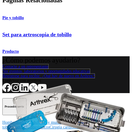
Páginas Relacionadas
Pie y tobillo
Set para artroscopia de tobillo
Producto
¿Cómo podemos ayudarlo?
Contacte a un representante
Ver eventos, laboratorios y oportunidades educativas
Regístrese para recibir: ¿Qué hay de nuevo en Arthrex?
Conéctese con nosotros
Procedimiento
Hombro
Rodilla
Codo
Mano y muñeca
Pie y
tobillo
Cadera
Ortobiológicos
Cirugía cardiotorácica
Columna vertebral