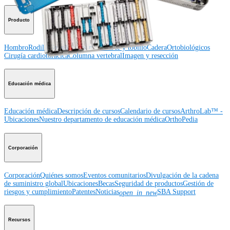
Producto
Hombro
Rodilla
Codo
Mano y muñeca
Pie y tobillo
Cadera
Ortobiológicos
Cirugía cardiotorácica
Columna vertebral
Imagen y resección
Educación médica
Educación médica
Descripción de cursos
Calendario de cursos
ArthroLab™ -
Ubicaciones
Nuestro departamento de educación médica
OrthoPedia
Corporación
Corporación
Quiénes somos
Eventos comunitarios
Divulgación de la cadena
de suministro global
Ubicaciones
Becas
Seguridad de productos
Gestión de
riesgos y cumplimiento
Patentes
Noticias
SBA Support
open_in_new
Recursos