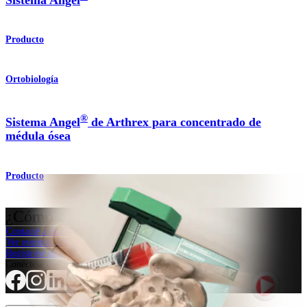
Sistema Angel
Producto
Ortobiología
®
Sistema Angel
de Arthrex para concentrado de
médula ósea
Producto
¿Cómo podemos ayudarlo?
Contacte a un representante
Ver eventos, laboratorios y oportunidades educativas
Regístrese para recibir: ¿Qué hay de nuevo en Arthrex?
Conéctese con nosotros