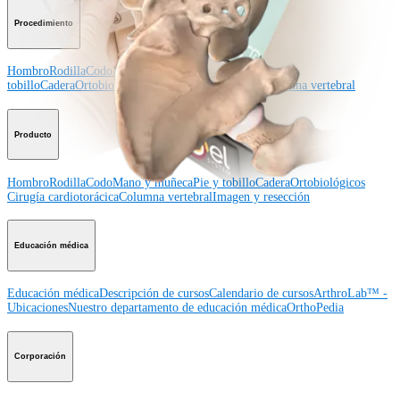
Procedimiento
Hombro
Rodilla
Codo
Mano y muñeca
Pie y
tobillo
Cadera
Ortobiológicos
Cirugía cardiotorácica
Columna vertebral
Producto
Hombro
Rodilla
Codo
Mano y muñeca
Pie y tobillo
Cadera
Ortobiológicos
Cirugía cardiotorácica
Columna vertebral
Imagen y resección
Educación médica
Educación médica
Descripción de cursos
Calendario de cursos
ArthroLab™ -
Ubicaciones
Nuestro departamento de educación médica
OrthoPedia
Corporación