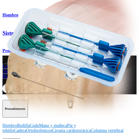
Hombro
Sistema de implante SpeedBridge™
Producto
¿Cómo podemos ayudarlo?
Contacte a un representante
Ver eventos, laboratorios y oportunidades educativas
Regístrese para recibir: ¿Qué hay de nuevo en Arthrex?
Conéctese con nosotros
Procedimiento
Hombro
Rodilla
Codo
Mano y muñeca
Pie y
tobillo
Cadera
Ortobiológicos
Cirugía cardiotorácica
Columna vertebral