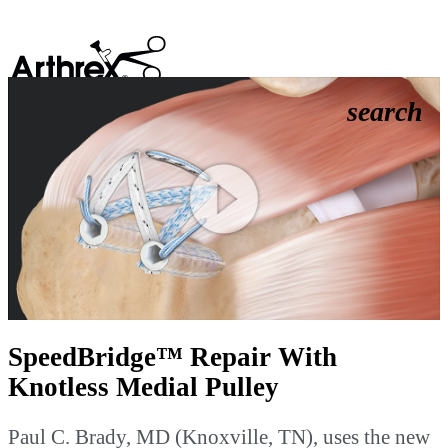
search
Play
Video
SpeedBridge™ Repair With
Knotless Medial Pulley
Paul C. Brady, MD (Knoxville, TN), uses the new