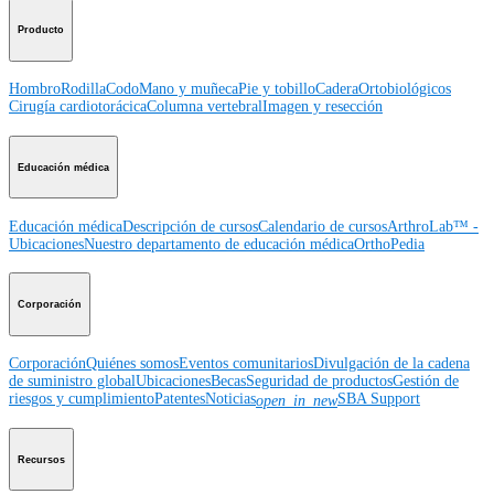
Producto
Hombro
Rodilla
Codo
Mano y muñeca
Pie y tobillo
Cadera
Ortobiológicos
Cirugía cardiotorácica
Columna vertebral
Imagen y resección
Educación médica
Educación médica
Descripción de cursos
Calendario de cursos
ArthroLab™ -
Ubicaciones
Nuestro departamento de educación médica
OrthoPedia
Corporación
Corporación
Quiénes somos
Eventos comunitarios
Divulgación de la cadena
de suministro global
Ubicaciones
Becas
Seguridad de productos
Gestión de
riesgos y cumplimiento
Patentes
Noticias
SBA Support
open_in_new
Recursos