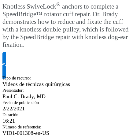
®
Knotless SwiveLock
anchors to complete a
SpeedBridge™ rotator cuff repair. Dr. Brady
demonstrates how to reduce and fixate the cuff
with a knotless double-pulley, which is followed
by the SpeedBridge repair with knotless dog-ear
fixation.
Solicitar información del producto
Tipo de recurso
:
Videos de técnicas quirúrgicas
Presentador
:
Paul C. Brady, MD
Fecha de publicación
:
2/22/2021
Duración
:
16:21
Número de referencia
:
VID1-001308-en-US