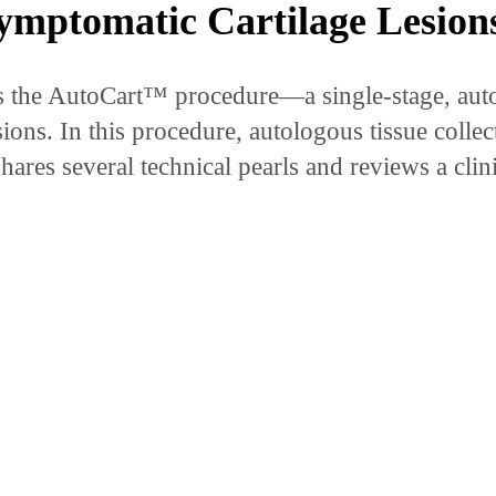
mptomatic Cartilage Lesion
s the AutoCart™ procedure—a single-stage, aut
sions. In this procedure, autologous tissue coll
ares several technical pearls and reviews a clini