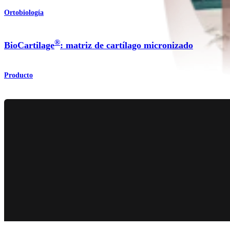
Ortobiología
®
BioCartilage
: matriz de cartílago micronizado
Producto