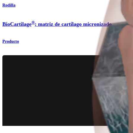
Rodilla
®
BioCartilage
: matriz de cartílago micronizado
Producto