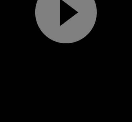
Play
Video