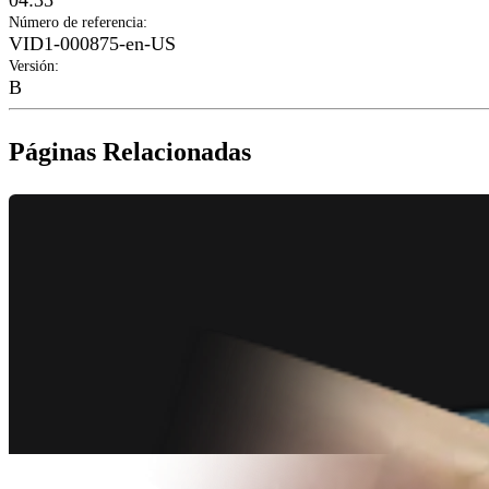
04:35
Número de referencia
:
VID1-000875-en-US
Versión
:
B
Páginas Relacionadas