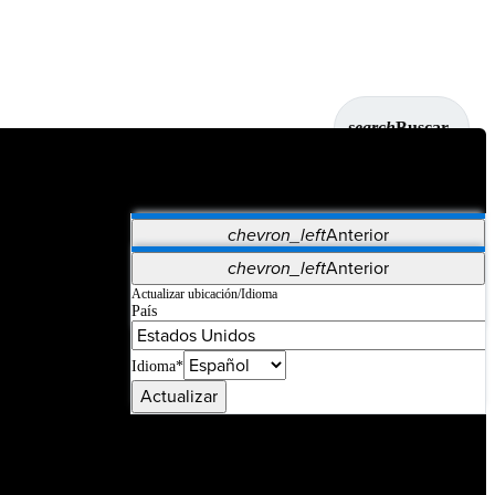
search
Buscar
chevron_left
Anterior
Aplicaciones
chevron_left
Anterior
Vet Systems
OrthoPedia Patient
SAP
Actualizar ubicación/Idioma
País
Supplier Portal
Synergy Imaging & Resection
Idioma*
Actualizar