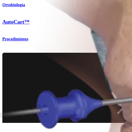
Ortobiología
AutoCart™
Procedimiento