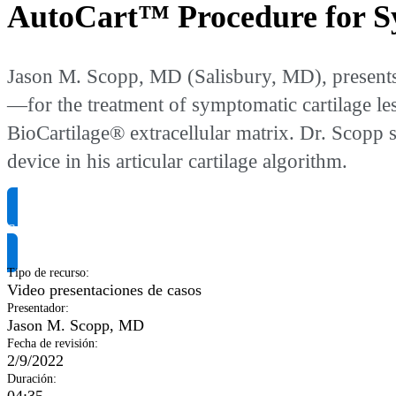
AutoCart™ Procedure for Sy
Jason M. Scopp, MD (Salisbury, MD), present
—for the treatment of symptomatic cartilage le
BioCartilage® extracellular matrix. Dr. Scopp sh
device in his articular cartilage algorithm.
Solicitar información del producto
Tipo de recurso
:
Video presentaciones de casos
Presentador
:
Jason M. Scopp, MD
Fecha de revisión
:
2/9/2022
Duración
: