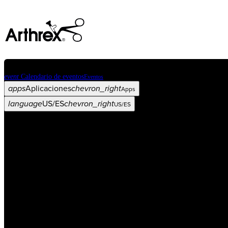
event
Calendario de eventos
Eventos
apps
Aplicaciones
chevron_right
Apps
language
US/ES
chevron_right
US/ES
Categorías
Procedimiento
arrow_drop_down
chevron_right
Producto
arrow_drop_down
chevron_right
Educación médica
arrow_drop_down
chevron_right
Corporación
arrow_drop_down
chevron_right
ASC X
Administradores
arrow_drop_down
chevron_right
Paciente
arrow_drop_down
chevron_right
Recursos
arrow_drop_down
chevron_right