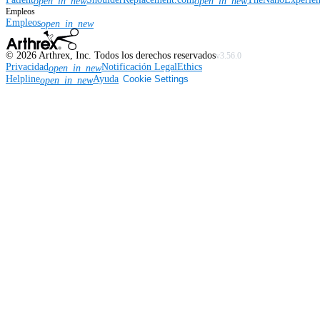
open_in_new
open_in_new
Empleos
Empleos
open_in_new
©
2026
Arthrex, Inc. Todos los derechos reservados
v3.56.0
Privacidad
Notificación Legal
Ethics
open_in_new
Helpline
Ayuda
Cookie Settings
open_in_new