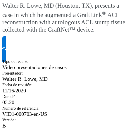
Walter R. Lowe, MD (Houston, TX), presents a
®
case in which he augmented a GraftLink
ACL
reconstruction with autologous ACL stump tissue
collected with the GraftNet™ device.
Solicitar información del producto
Tipo de recurso
:
Video presentaciones de casos
Presentador
:
Walter R. Lowe, MD
Fecha de revisión
:
11/16/2020
Duración
:
03:20
Número de referencia
:
VID1-000703-en-US
Versión
:
B