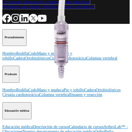
Ver eventos, laboratorios y oportunidades educativas
Regístrese para recibir: ¿Qué hay de nuevo en Arthrex?
Conéctese con nosotros
Procedimiento
Hombro
Rodilla
Codo
Mano y muñeca
Pie y
tobillo
Cadera
Ortobiológicos
Cirugía cardiotorácica
Columna vertebral
Producto
Hombro
Rodilla
Codo
Mano y muñeca
Pie y tobillo
Cadera
Ortobiológicos
Cirugía cardiotorácica
Columna vertebral
Imagen y resección
Educación médica
Educación médica
Descripción de cursos
Calendario de cursos
ArthroLab™ -
Ubicaciones
Nuestro departamento de educación médica
OrthoPedia