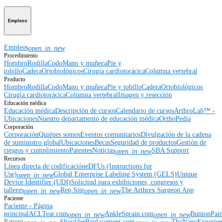
Empleos
Empleos
open_in_new
Procedimiento
Hombro
Rodilla
Codo
Mano y muñeca
Pie y
tobillo
Cadera
Ortobiológicos
Cirugía cardiotorácica
Columna vertebral
Producto
Hombro
Rodilla
Codo
Mano y muñeca
Pie y tobillo
Cadera
Ortobiológicos
Cirugía cardiotorácica
Columna vertebral
Imagen y resección
Educación médica
Educación médica
Descripción de cursos
Calendario de cursos
ArthroLab™ -
Ubicaciones
Nuestro departamento de educación médica
OrthoPedia
Corporación
Corporación
Quiénes somos
Eventos comunitarios
Divulgación de la cadena
de suministro global
Ubicaciones
Becas
Seguridad de productos
Gestión de
riesgos y cumplimiento
Patentes
Noticias
SBA Support
open_in_new
Recursos
Línea directa de codificación
eDFUs (Instructions for
Use)
Global Enterprise Labeling System (GELS)
Unique
open_in_new
Device Identifier (UDI)
Solicitud para exhibiciones, congresos y
talleres
Rep Site
The Arthrex Surgeon App
open_in_new
open_in_new
Paciente
Paciente - Página
principal
ACLTear.com
AnkleSprain.com
BunionPai
open_in_new
open_in_new
Patient
ShoulderReplacement.com
TheNanoExperie