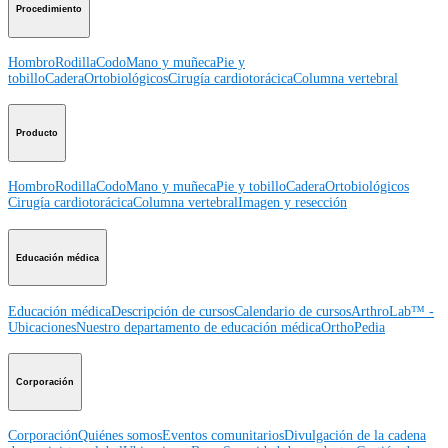
Procedimiento
Hombro
Rodilla
Codo
Mano y muñeca
Pie y
tobillo
Cadera
Ortobiológicos
Cirugía cardiotorácica
Columna vertebral
Producto
Hombro
Rodilla
Codo
Mano y muñeca
Pie y tobillo
Cadera
Ortobiológicos
Cirugía cardiotorácica
Columna vertebral
Imagen y resección
Educación médica
Educación médica
Descripción de cursos
Calendario de cursos
ArthroLab™ -
Ubicaciones
Nuestro departamento de educación médica
OrthoPedia
Corporación
Corporación
Quiénes somos
Eventos comunitarios
Divulgación de la cadena