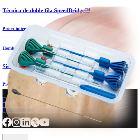
Técnica de doble fila SpeedBridge™
Procedimiento
Hombro
Sistema de implante SpeedBridge™
Producto
¿Cómo podemos ayudarlo?
Contacte a un representante
Ver eventos, laboratorios y oportunidades educativas
Regístrese para recibir: ¿Qué hay de nuevo en Arthrex?
Conéctese con nosotros