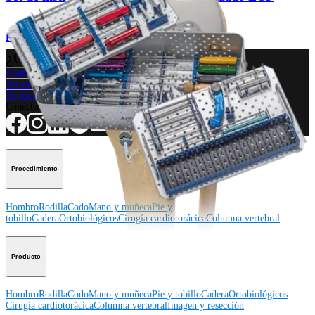
Producto
¿Cómo podemos ayudarlo?
Contacte a un representante
Ver eventos, laboratorios y oportunidades educativas
Regístrese para recibir: ¿Qué hay de nuevo en Arthrex?
Conéctese con nosotros
Procedimiento
Hombro
Rodilla
Codo
Mano y muñeca
Pie y
tobillo
Cadera
Ortobiológicos
Cirugía cardiotorácica
Columna vertebral
Producto
Hombro
Rodilla
Codo
Mano y muñeca
Pie y tobillo
Cadera
Ortobiológicos
Cirugía cardiotorácica
Columna vertebral
Imagen y resección