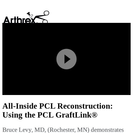
search
Play
Video
All-Inside PCL Reconstruction:
Using the PCL GraftLink®
Bruce Levy, MD, (Rochester, MN) demonstrates