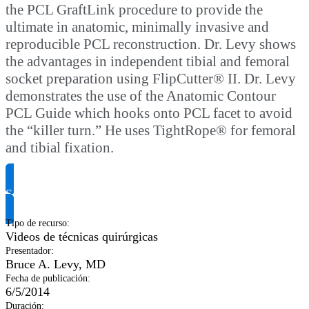
the PCL GraftLink procedure to provide the
ultimate in anatomic, minimally invasive and
reproducible PCL reconstruction. Dr. Levy shows
the advantages in independent tibial and femoral
socket preparation using FlipCutter® II. Dr. Levy
demonstrates the use of the Anatomic Contour
PCL Guide which hooks onto PCL facet to avoid
the “killer turn.” He uses TightRope® for femoral
and tibial fixation.
Solicitar información del producto
Tipo de recurso
:
Videos de técnicas quirúrgicas
Presentador
:
Bruce A. Levy, MD
Fecha de publicación
:
6/5/2014
Duración
: