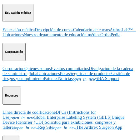
Educación médica
Educación médica
Descripción de cursos
Calendario de cursos
ArthroLab™ -
Ubicaciones
Nuestro departamento de educación médica
OrthoPedia
Corporación
Corporación
Quiénes somos
Eventos comunitarios
Divulgación de la cadena
de suministro global
Ubicaciones
Becas
Seguridad de productos
Gestión de
riesgos y cumplimiento
Patentes
Noticias
SBA Support
open_in_new
Recursos
Línea directa de codificación
eDFUs (Instructions for
Use)
Global Enterprise Labeling System (GELS)
Unique
open_in_new
Device Identifier (UDI)
Solicitud para exhibiciones, congresos y
talleres
Rep Site
The Arthrex Surgeon App
open_in_new
open_in_new