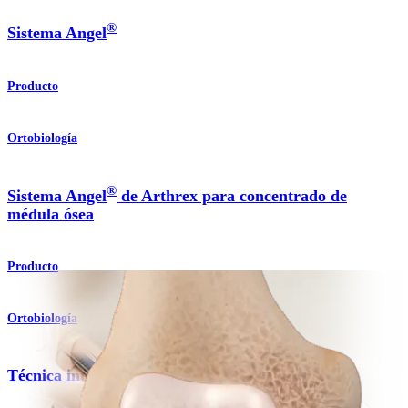
®
Sistema Angel
Producto
Ortobiología
®
Sistema Angel
de Arthrex para concentrado de
médula ósea
Producto
Ortobiología
®
Técnica intraósea BioPlasty
(IOBP)