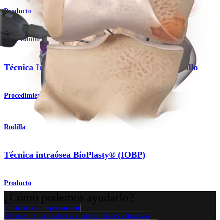
Producto
Pie y tobillo
Técnica IntraOsseous BioPlasty® para pie y tobillo
Procedimiento
Rodilla
Técnica intraósea BioPlasty® (IOBP)
Producto
¿Cómo podemos ayudarlo?
Contacte a un representante
Ver eventos, laboratorios y oportunidades educativas