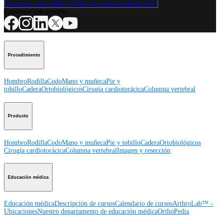
Regístrese para recibir: ¿Qué hay de nuevo en Arthrex?
Conéctese con nosotros
Procedimiento
Hombro
Rodilla
Codo
Mano y muñeca
Pie y
tobillo
Cadera
Ortobiológicos
Cirugía cardiotorácica
Columna vertebral
Producto
Hombro
Rodilla
Codo
Mano y muñeca
Pie y tobillo
Cadera
Ortobiológicos
Cirugía cardiotorácica
Columna vertebral
Imagen y resección
Educación médica
Educación médica
Descripción de cursos
Calendario de cursos
ArthroLab™ -
Ubicaciones
Nuestro departamento de educación médica
OrthoPedia