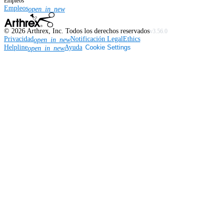
Empleos
Empleos
open_in_new
©
2026
Arthrex, Inc. Todos los derechos reservados
v3.56.0
Privacidad
Notificación Legal
Ethics
open_in_new
Helpline
Ayuda
Cookie Settings
open_in_new