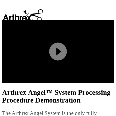
search
Play
Video
Arthrex Angel™ System Processing
Procedure Demonstration
The Arthrex Angel System is the only fully