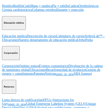
Hombro
Rodilla
Codo
Mano y muñeca
Pie y tobillo
Cadera
Ortobiológicos
Cirugía cardiotorácica
Columna vertebral
Imagen y resección
Educación médica
Educación médica
Descripción de cursos
Calendario de cursos
ArthroLab™ -
Ubicaciones
Nuestro departamento de educación médica
OrthoPedia
Corporación
Corporación
Quiénes somos
Eventos comunitarios
Divulgación de la cadena
de suministro global
Ubicaciones
Becas
Seguridad de productos
Gestión de
riesgos y cumplimiento
Patentes
Noticias
SBA Support
open_in_new
Recursos
Línea directa de codificación
eDFUs (Instructions for
Use)
Global Enterprise Labeling System (GELS)
Unique
open_in_new
Device Identifier (UDI)
Solicitud para exhibiciones, congresos y