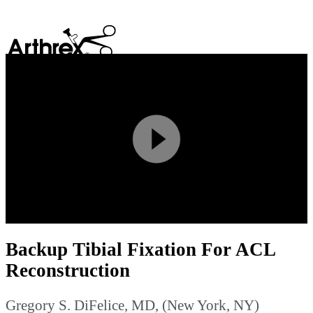
search
Play
Video
Backup Tibial Fixation For ACL
Reconstruction
Gregory S. DiFelice, MD, (New York, NY)