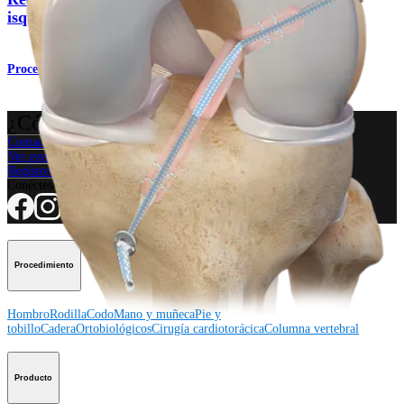
isquiotibiales
Procedimiento
¿Cómo podemos ayudarlo?
Contacte a un representante
Ver eventos, laboratorios y oportunidades educativas
Regístrese para recibir: ¿Qué hay de nuevo en Arthrex?
Conéctese con nosotros
Procedimiento
Hombro
Rodilla
Codo
Mano y muñeca
Pie y
tobillo
Cadera
Ortobiológicos
Cirugía cardiotorácica
Columna vertebral
Producto