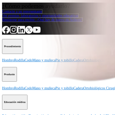
¿Cómo podemos ayudarlo?
Contacte a un representante
Ver eventos, laboratorios y oportunidades educativas
Regístrese para recibir: ¿Qué hay de nuevo en Arthrex?
Conéctese con nosotros
Procedimiento
Hombro
Rodilla
Codo
Mano y muñeca
Pie y tobillo
Cadera
Ortobiológicos
Cirugí
Producto
Hombro
Rodilla
Codo
Mano y muñeca
Pie y tobillo
Cadera
Ortobiológicos
Cirugí
Educación médica