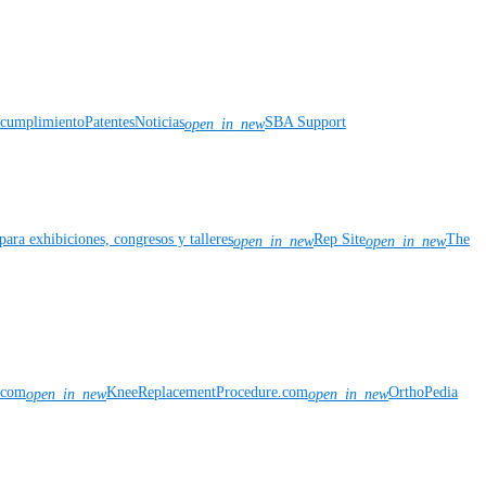
y cumplimiento
Patentes
Noticias
SBA Support
open_in_new
para exhibiciones, congresos y talleres
Rep Site
The
open_in_new
open_in_new
n.com
KneeReplacementProcedure.com
OrthoPedia
open_in_new
open_in_new