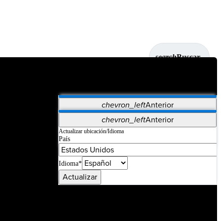
search
Buscar
chevron_left
Anterior
Aplicaciones
chevron_left
Anterior
Vet Systems
OrthoPedia Patient
SAP
Actualizar ubicación/Idioma
País
Supplier Portal
Synergy Imaging & Resection
Idioma*
Actualizar