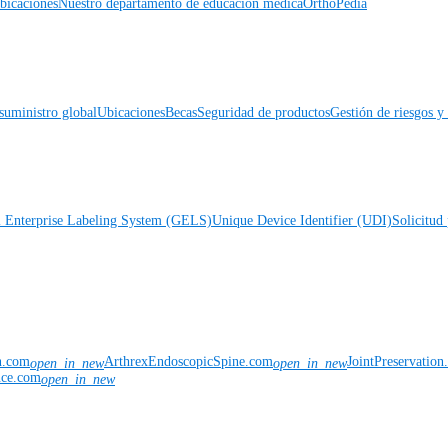
icaciones
Nuestro departamento de educación médica
OrthoPedia
suministro global
Ubicaciones
Becas
Seguridad de productos
Gestión de riesgos 
l Enterprise Labeling System (GELS)
Unique Device Identifier (UDI)
Solicitud 
n.com
ArthrexEndoscopicSpine.com
JointPreservatio
open_in_new
open_in_new
nce.com
open_in_new