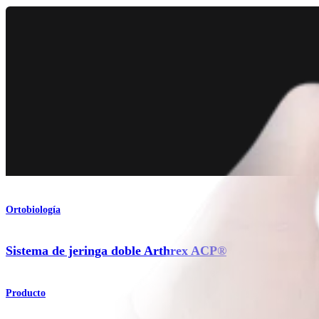
Ortobiología
Sistema de jeringa doble Arthrex ACP®
Producto