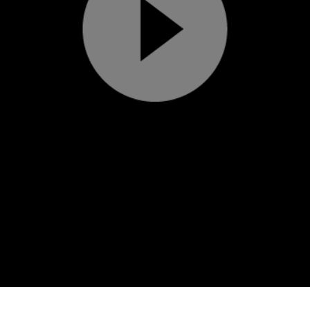
Play
Video