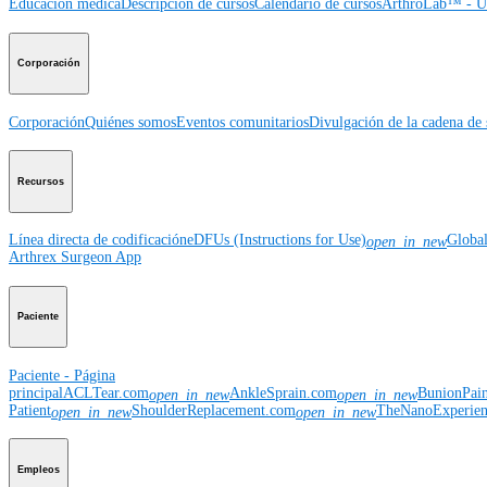
Educación médica
Descripción de cursos
Calendario de cursos
ArthroLab™ - Ub
Corporación
Corporación
Quiénes somos
Eventos comunitarios
Divulgación de la cadena de 
Recursos
Línea directa de codificación
eDFUs (Instructions for Use)
Globa
open_in_new
Arthrex Surgeon App
Paciente
Paciente - Página
principal
ACLTear.com
AnkleSprain.com
BunionPai
open_in_new
open_in_new
Patient
ShoulderReplacement.com
TheNanoExperie
open_in_new
open_in_new
Empleos