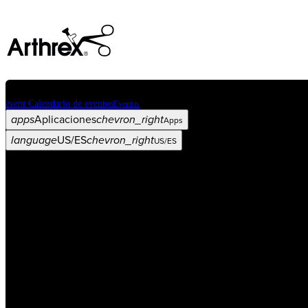
event
Calendario de eventos
Eventos
apps
Aplicaciones
chevron_right
Apps
language
US/ES
chevron_right
US/ES
Categorías
Procedimiento
arrow_drop_down
chevron_right
Producto
arrow_drop_down
chevron_right
Educación médica
arrow_drop_down
chevron_right
Corporación
arrow_drop_down
chevron_right
ASC X
Administradores
arrow_drop_down
chevron_right
Paciente
arrow_drop_down
chevron_right
Recursos
arrow_drop_down
chevron_right