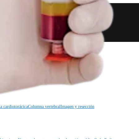
a cardiotorácica
Columna vertebral
a cardiotorácica
Columna vertebral
Imagen y resección